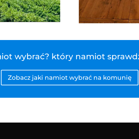
miot wybrać? który namiot sprawd
Zobacz jaki namiot wybrać na komunię