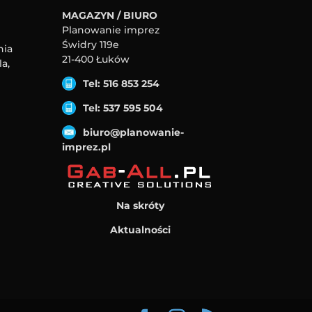
MAGAZYN / BIURO
Planowanie imprez
Świdry 119e
nia
21-400 Łuków
a,
Tel: 516 853 254
Tel: 537 595 504
biuro@planowanie-
imprez.pl
Na skróty
Aktualności