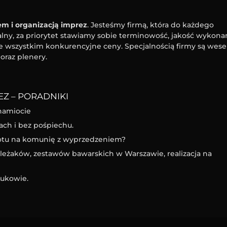
m i organizacją imprez
. Jesteśmy firmą, która do każdego
ny, za priorytet stawiamy sobie terminowość, jakość wykona
e wszystkim konkurencyjne ceny. Specjalnością firmy są wesel
oraz plenery.
Z – PORADNIKI
namiocie
ach i bez pośpiechu.
iotu na komunię z wyprzedzeniem?
eżaków, zestawów bawarskich w Warszawie, realizacja na
ukowie.