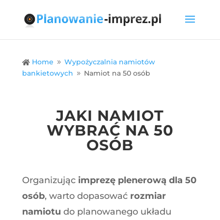
Home
Wypożyczalnia namiotów

9
bankietowych
Namiot na 50 osób
9
JAKI NAMIOT
WYBRAĆ NA 50
OSÓB
Organizując
imprezę plenerową dla 50
osób
, warto dopasować
rozmiar
namiotu
do planowanego układu