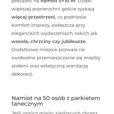
postawić na
namiot 5×10 m
. Dzięki
większej powierzchni goście zyskają
więcej przestrzeni
, co podniesie
komfort imprezy, zwłaszcza przy
eleganckich wydarzeniach, takich jak
wesela, chrzciny czy jubileusze
.
Dodatkowe miejsce pozwala na
swobodne przemieszczanie się między
stołami oraz estetyczną aranżację
dekoracji.
Namiot na 50 osób z parkietem
tanecznym
Jeśli oprócz miejsc siedzących chcesz