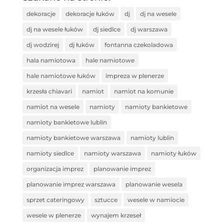
dekoracje
dekoracje łuków
dj
dj na wesele
dj na wesele łuków
dj siedlce
dj warszawa
dj wodzirej
dj łuków
fontanna czekoladowa
hala namiotowa
hale namiotowe
hale namiotowe łuków
impreza w plenerze
krzesła chiavari
namiot
namiot na komunie
namiot na wesele
namioty
namioty bankietowe
namioty bankietowe lublin
namioty bankietowe warszawa
namioty lublin
namioty siedlce
namioty warszawa
namioty łuków
organizacja imprez
planowanie imprez
planowanie imprez warszawa
planowanie wesela
sprzet cateringowy
sztucce
wesele w namiocie
wesele w plenerze
wynajem krzeseł