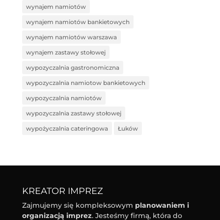
wynajem namiotów
wynajem namiotów bankietowych
wynajem namiotów warszawa
wynajem zastawy stołowej
wypozyczalnia gastronomiczna
wypozyczalnia namiotow bankietowych
wypozyczalnia namiotów
wypozyczalnia zastawy stołowej
wypożyczalnia cateringowa
Łuków
KREATOR IMPREZ
Zajmujemy się kompleksowym
planowaniem i
organizacją imprez
. Jesteśmy firmą, która do