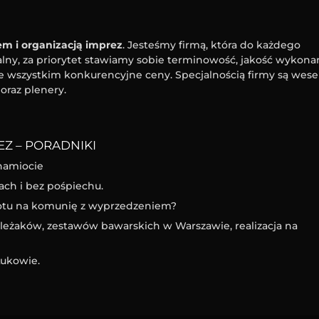
m i organizacją imprez
. Jesteśmy firmą, która do każdego
ny, za priorytet stawiamy sobie terminowość, jakość wykona
e wszystkim konkurencyjne ceny. Specjalnością firmy są wesel
oraz plenery.
Z – PORADNIKI
namiocie
ach i bez pośpiechu.
iotu na komunię z wyprzedzeniem?
eżaków, zestawów bawarskich w Warszawie, realizacja na
ukowie.