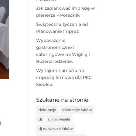
Jak zaplanować imprezę w
plenerze – Poradnik
Świąteczne życzenia od
Planowanie Imprez
Wyposażenie
gastronomiczne i
cateringowe na Wigilię i
Bożenarodzenie.
Wynajem namiotu na
imprezę firmową dla PEC
Siedlce.
Szukane na stronie:
dekoracje
dekoracje łuków
dj
dj na wesele
j
dj na wesele łuków