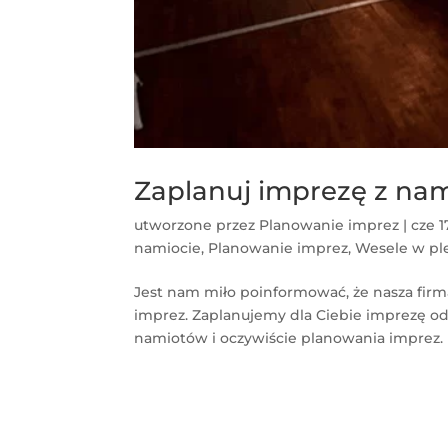
Zaplanuj imprezę z na
utworzone przez
Planowanie imprez
|
cze 1
namiocie
,
Planowanie imprez
,
Wesele w pl
Jest nam miło poinformować, że nasza firm
imprez. Zaplanujemy dla Ciebie imprezę od A
namiotów i oczywiście planowania imprez.