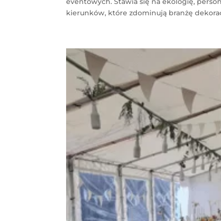
eventowych. Stawia się na ekologię, persona
kierunków, które zdominują branżę dekora