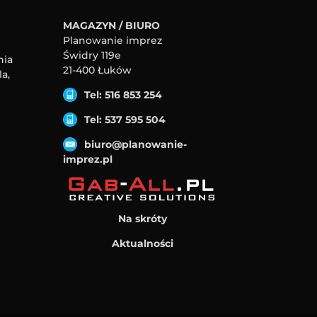
MAGAZYN / BIURO
Planowanie imprez
Świdry 119e
nia
21-400 Łuków
a,
Tel: 516 853 254
Tel: 537 595 504
biuro@planowanie-
imprez.pl
Na skróty
Aktualności