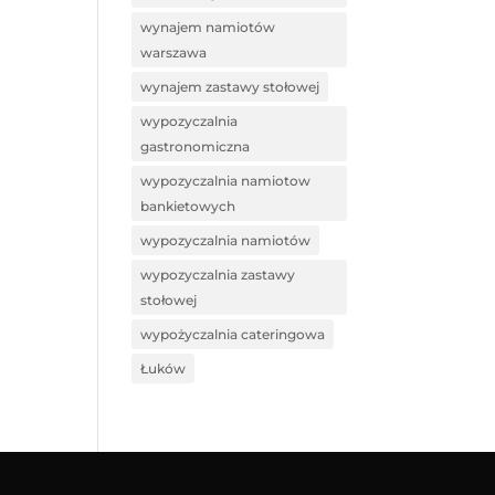
wynajem namiotów
warszawa
wynajem zastawy stołowej
wypozyczalnia
gastronomiczna
wypozyczalnia namiotow
bankietowych
wypozyczalnia namiotów
wypozyczalnia zastawy
stołowej
wypożyczalnia cateringowa
Łuków