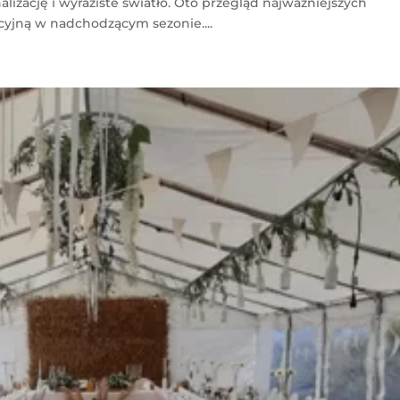
lizację i wyraziste światło. Oto przegląd najważniejszych
cyjną w nadchodzącym sezonie....