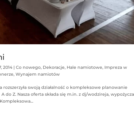
mi
7, 2014
|
Co nowego
,
Dekoracje
,
Hale namiotowe
,
Impreza w
enerze
,
Wynajem namiotów
a rozszerzyła swoją działalność o kompleksowe planowanie
 do Z. Nasza oferta składa się m.in. z dj/wodzireja, wypożycza
 Kompleksowa...