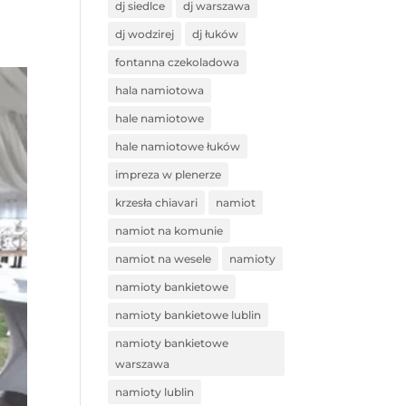
dj siedlce
dj warszawa
dj wodzirej
dj łuków
fontanna czekoladowa
hala namiotowa
hale namiotowe
hale namiotowe łuków
impreza w plenerze
krzesła chiavari
namiot
namiot na komunie
namiot na wesele
namioty
namioty bankietowe
namioty bankietowe lublin
namioty bankietowe
warszawa
namioty lublin