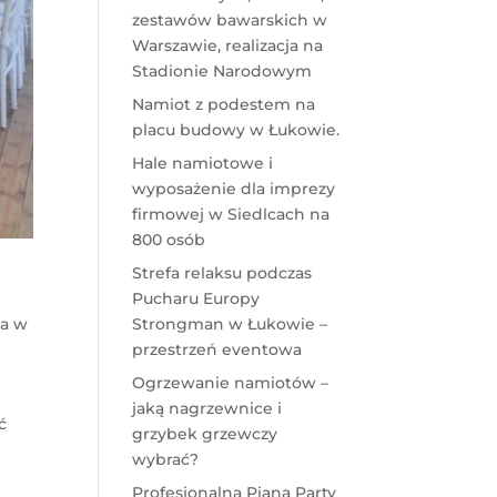
zestawów bawarskich w
Warszawie, realizacja na
Stadionie Narodowym
Namiot z podestem na
placu budowy w Łukowie.
Hale namiotowe i
wyposażenie dla imprezy
firmowej w Siedlcach na
800 osób
Strefa relaksu podczas
Pucharu Europy
Strongman w Łukowie –
za w
przestrzeń eventowa
Ogrzewanie namiotów –
jaką nagrzewnice i
ć
grzybek grzewczy
o
wybrać?
Profesjonalna Piana Party