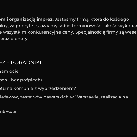
m i organizacją imprez
. Jesteśmy firmą, która do każdego
ny, za priorytet stawiamy sobie terminowość, jakość wykona
e wszystkim konkurencyjne ceny. Specjalnością firmy są wesel
oraz plenery.
Z – PORADNIKI
namiocie
ach i bez pośpiechu.
iotu na komunię z wyprzedzeniem?
eżaków, zestawów bawarskich w Warszawie, realizacja na
ukowie.