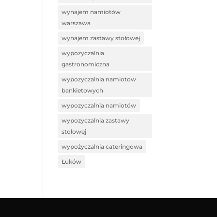
wynajem namiotów
warszawa
wynajem zastawy stołowej
wypozyczalnia
gastronomiczna
wypozyczalnia namiotow
bankietowych
wypozyczalnia namiotów
wypozyczalnia zastawy
stołowej
wypożyczalnia cateringowa
Łuków