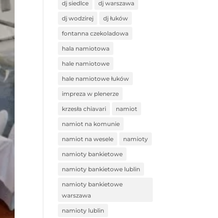
dj siedlce
dj warszawa
dj wodzirej
dj łuków
fontanna czekoladowa
hala namiotowa
hale namiotowe
hale namiotowe łuków
impreza w plenerze
krzesła chiavari
namiot
namiot na komunie
namiot na wesele
namioty
namioty bankietowe
namioty bankietowe lublin
namioty bankietowe
warszawa
namioty lublin