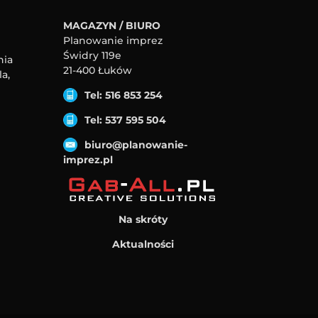
MAGAZYN / BIURO
Planowanie imprez
Świdry 119e
nia
21-400 Łuków
a,
Tel: 516 853 254
Tel: 537 595 504
biuro@planowanie-
imprez.pl
Na skróty
Aktualności