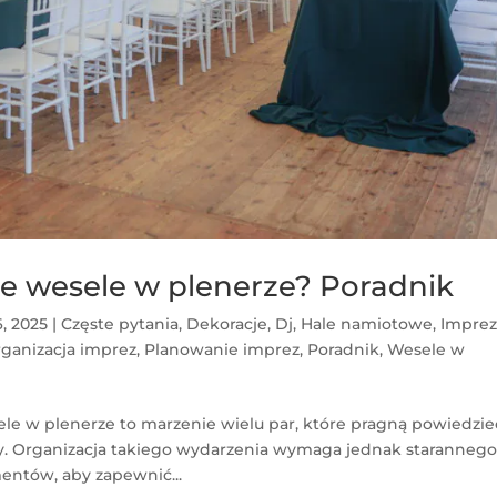
e wesele w plenerze? Poradnik
6, 2025
|
Częste pytania
,
Dekoracje
,
Dj
,
Hale namiotowe
,
Impre
rganizacja imprez
,
Planowanie imprez
,
Poradnik
,
Wesele w
le w plenerze to marzenie wielu par, które pragną powiedzie
y. Organizacja takiego wydarzenia wymaga jednak staranneg
entów, aby zapewnić...