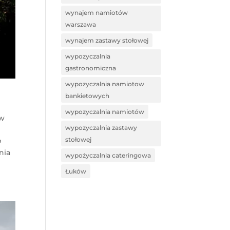
wynajem namiotów
warszawa
wynajem zastawy stołowej
wypozyczalnia
gastronomiczna
wypozyczalnia namiotow
bankietowych
wypozyczalnia namiotów
ów
wypozyczalnia zastawy
stołowej
e
nia
wypożyczalnia cateringowa
Łuków