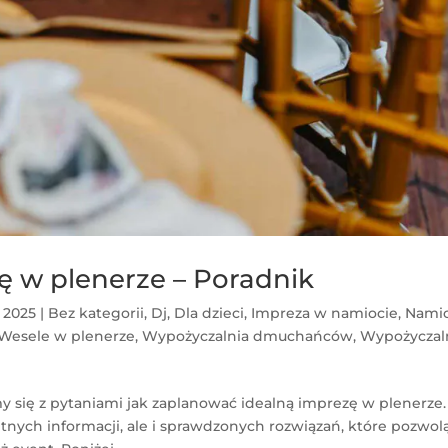
ę w plenerze – Poradnik
, 2025
|
Bez kategorii
,
Dj
,
Dla dzieci
,
Impreza w namiocie
,
Nami
Wesele w plenerze
,
Wypożyczalnia dmuchańców
,
Wypożyczal
y się z pytaniami jak zaplanować idealną imprezę w plenerze.
tnych informacji, ale i sprawdzonych rozwiązań, które pozwol