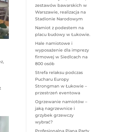
zestawów bawarskich w
Warszawie, realizacja na
Stadionie Narodowym
Namiot z podestem na
placu budowy w Łukowie.
Hale namiotowe i
wyposażenie dla imprezy
firmowej w Siedlcach na
ez
,
800 osób
Strefa relaksu podczas
Pucharu Europy
Strongman w Łukowie –
t
przestrzeń eventowa
Ogrzewanie namiotów –
jaką nagrzewnice i
grzybek grzewczy
wybrać?
Profesjonalna Piana Party