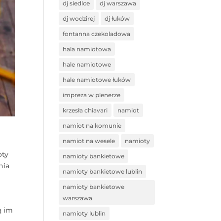
dj siedlce
dj warszawa
dj wodzirej
dj łuków
fontanna czekoladowa
hala namiotowa
hale namiotowe
hale namiotowe łuków
impreza w plenerze
krzesła chiavari
namiot
namiot na komunie
namiot na wesele
namioty
oty
namioty bankietowe
nia
namioty bankietowe lublin
namioty bankietowe
warszawa
ą im
namioty lublin