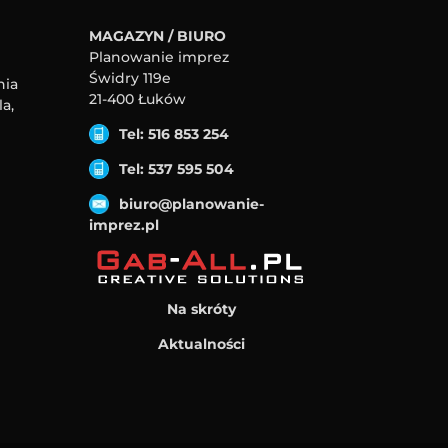
MAGAZYN / BIURO
Planowanie imprez
Świdry 119e
nia
21-400 Łuków
a,
Tel: 516 853 254
Tel: 537 595 504
biuro@planowanie-
imprez.pl
Na skróty
Aktualności