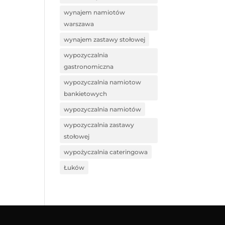
wynajem namiotów
warszawa
wynajem zastawy stołowej
wypozyczalnia
gastronomiczna
wypozyczalnia namiotow
bankietowych
wypozyczalnia namiotów
wypozyczalnia zastawy
stołowej
wypożyczalnia cateringowa
Łuków