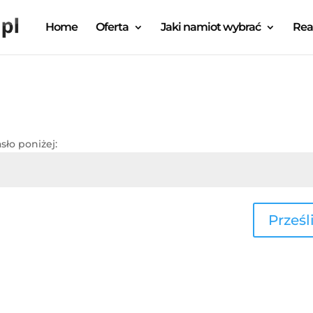
Home
Oferta
Jaki namiot wybrać
Rea
ło poniżej:
Prześli