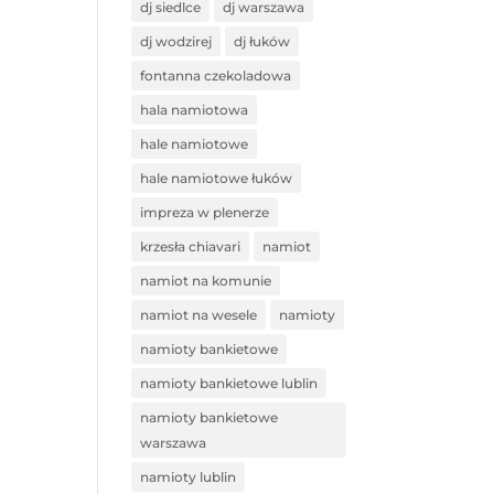
dj siedlce
dj warszawa
dj wodzirej
dj łuków
fontanna czekoladowa
hala namiotowa
hale namiotowe
hale namiotowe łuków
impreza w plenerze
krzesła chiavari
namiot
namiot na komunie
namiot na wesele
namioty
namioty bankietowe
namioty bankietowe lublin
namioty bankietowe
warszawa
namioty lublin