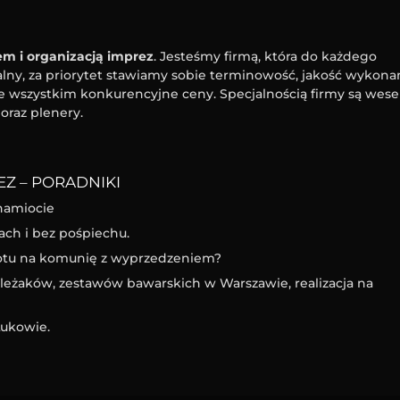
m i organizacją imprez
. Jesteśmy firmą, która do każdego
ny, za priorytet stawiamy sobie terminowość, jakość wykona
e wszystkim konkurencyjne ceny. Specjalnością firmy są wesel
oraz plenery.
Z – PORADNIKI
namiocie
ach i bez pośpiechu.
iotu na komunię z wyprzedzeniem?
eżaków, zestawów bawarskich w Warszawie, realizacja na
ukowie.