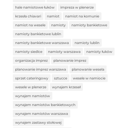
hale namiotowe łuków
impreza w plenerze
krzesła chiavari
namiot
namiot na komunie
namiot na wesele
namioty
namioty bankietowe
namioty bankietowe lublin
namioty bankietowe warszawa
namioty lublin
namioty siedlce
namioty warszawa
namioty łuków
organizacja imprez
planowanie imprez
planowanie imprez warszawa
planowanie wesela
sprzet cateringowy
sztucce
wesele w namiocie
wesele w plenerze
wynajem krzeseł
wynajem namiotów
wynajem namiotów bankietowych
wynajem namiotów warszawa
wynajem zastawy stołowej