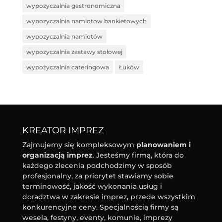
wypozyczalnia gastronomiczna
wypozyczalnia namiotow bankietowych
wypozyczalnia namiotów
wypozyczalnia zastawy stołowej
wypożyczalnia cateringowa
Łuków
KREATOR IMPREZ
Zajmujemy się kompleksowym
planowaniem i
organizacją imprez
. Jesteśmy firmą, która do
każdego zlecenia podchodzimy w sposób
profesjonalny, za priorytet stawiamy sobie
terminowość, jakość wykonania usług i
doradztwa w zakresie imprez, przede wszystkim
konkurencyjne ceny. Specjalnością firmy są
wesela, festyny, eventy, komunie, imprezy