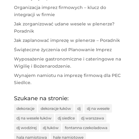
Organizacja imprez firmowych – klucz do
integracji w firmie
Jak zorganizować udane wesele w plenerze?
Poradnik
Jak zaplanować imprezę w plenerze – Poradnik
Świąteczne życzenia od Planowanie Imprez
Wyposażenie gastronomiczne i cateringowe na
Wigilię i Bożenarodzenie.
Wynajem namiotu na imprezę firmową dla PEC
Siedlce.
Szukane na stronie:
dekoracje
dekoracje łuków
dj
dj na wesele
dj na wesele łuków
dj siedlce
dj warszawa
dj wodzirej
dj łuków
fontanna czekoladowa
hala namiotowa
hale namiotowe