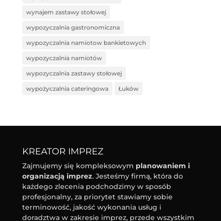
wynajem zastawy stołowej
wypozyczalnia gastronomiczna
wypozyczalnia namiotow bankietowych
wypozyczalnia namiotów
wypozyczalnia zastawy stołowej
wypożyczalnia cateringowa
Łuków
KREATOR IMPREZ
Zajmujemy się kompleksowym
planowaniem i
organizacją imprez
. Jesteśmy firmą, która do
każdego zlecenia podchodzimy w sposób
profesjonalny, za priorytet stawiamy sobie
terminowość, jakość wykonania usług i
doradztwa w zakresie imprez, przede wszystkim