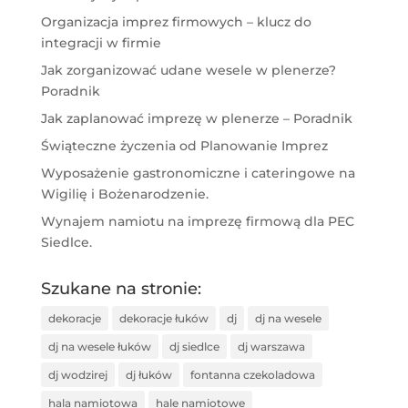
Organizacja imprez firmowych – klucz do
integracji w firmie
Jak zorganizować udane wesele w plenerze?
Poradnik
Jak zaplanować imprezę w plenerze – Poradnik
Świąteczne życzenia od Planowanie Imprez
Wyposażenie gastronomiczne i cateringowe na
Wigilię i Bożenarodzenie.
Wynajem namiotu na imprezę firmową dla PEC
Siedlce.
Szukane na stronie:
dekoracje
dekoracje łuków
dj
dj na wesele
dj na wesele łuków
dj siedlce
dj warszawa
dj wodzirej
dj łuków
fontanna czekoladowa
hala namiotowa
hale namiotowe