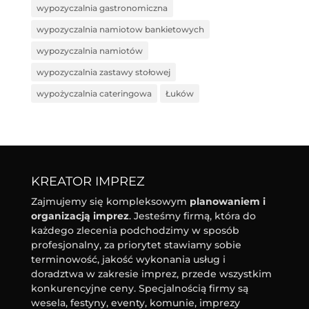
wypozyczalnia gastronomiczna
wypozyczalnia namiotow bankietowych
wypozyczalnia namiotów
wypozyczalnia zastawy stołowej
wypożyczalnia cateringowa
Łuków
KREATOR IMPREZ
Zajmujemy się kompleksowym
planowaniem i
organizacją imprez
. Jesteśmy firmą, która do
każdego zlecenia podchodzimy w sposób
profesjonalny, za priorytet stawiamy sobie
terminowość, jakość wykonania usług i
doradztwa w zakresie imprez, przede wszystkim
konkurencyjne ceny. Specjalnością firmy są
wesela, festyny, eventy, komunie, imprezy