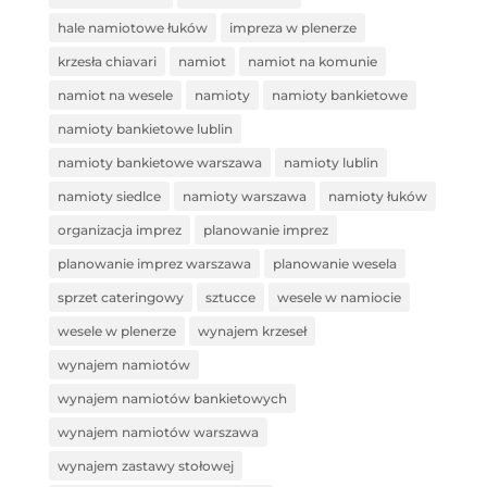
hale namiotowe łuków
impreza w plenerze
krzesła chiavari
namiot
namiot na komunie
namiot na wesele
namioty
namioty bankietowe
namioty bankietowe lublin
namioty bankietowe warszawa
namioty lublin
namioty siedlce
namioty warszawa
namioty łuków
organizacja imprez
planowanie imprez
planowanie imprez warszawa
planowanie wesela
sprzet cateringowy
sztucce
wesele w namiocie
wesele w plenerze
wynajem krzeseł
wynajem namiotów
wynajem namiotów bankietowych
wynajem namiotów warszawa
wynajem zastawy stołowej