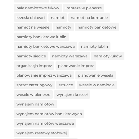
hale namiotowe łuków
impreza w plenerze
krzesła chiavari
namiot
namiot na komunie
namiot na wesele
namioty
namioty bankietowe
namioty bankietowe lublin
namioty bankietowe warszawa
namioty lublin
namioty siedlce
namioty warszawa
namioty łuków
organizacja imprez
planowanie imprez
planowanie imprez warszawa
planowanie wesela
sprzet cateringowy
sztucce
wesele w namiocie
wesele w plenerze
wynajem krzeseł
wynajem namiotów
wynajem namiotów bankietowych
wynajem namiotów warszawa
wynajem zastawy stołowej