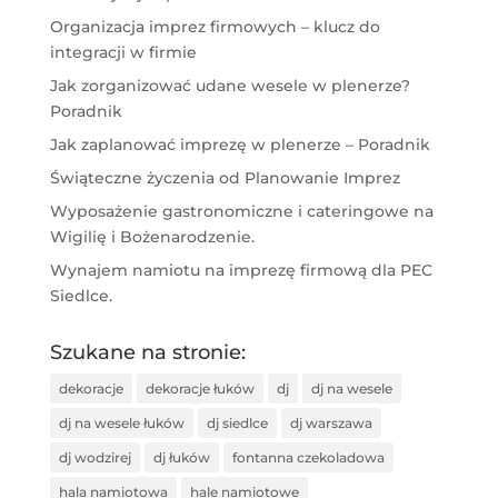
Organizacja imprez firmowych – klucz do
integracji w firmie
Jak zorganizować udane wesele w plenerze?
Poradnik
Jak zaplanować imprezę w plenerze – Poradnik
Świąteczne życzenia od Planowanie Imprez
Wyposażenie gastronomiczne i cateringowe na
Wigilię i Bożenarodzenie.
Wynajem namiotu na imprezę firmową dla PEC
Siedlce.
Szukane na stronie:
dekoracje
dekoracje łuków
dj
dj na wesele
dj na wesele łuków
dj siedlce
dj warszawa
dj wodzirej
dj łuków
fontanna czekoladowa
hala namiotowa
hale namiotowe