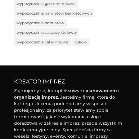
wypozyczalnia gastronomiczna
wypozyczalnia namiotow bankietowych
wypozyczalnia namiotów
wypozyczalnia zastawy stołowej
wypożyczalnia cateringowa
Łuków
KREATOR IMPREZ
Zajmujemy się kompleksowym
planowaniem i
organizacją imprez
. Jesteśmy firmą, która do
każdego zlecenia podchodzimy w sposób
profesjonalny, za priorytet stawiamy sobie
terminowość, jakość wykonania usług i
doradztwa w zakresie imprez, przede wszystkim
konkurencyjne ceny. Specjalnością firmy są
wesela, festyny, eventy, komunie, imprezy