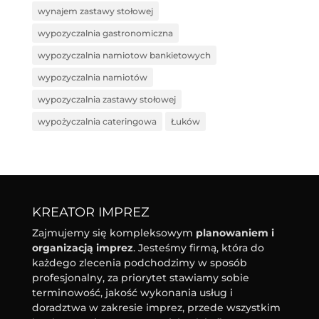
wynajem zastawy stołowej
wypozyczalnia gastronomiczna
wypozyczalnia namiotow bankietowych
wypozyczalnia namiotów
wypozyczalnia zastawy stołowej
wypożyczalnia cateringowa
Łuków
KREATOR IMPREZ
Zajmujemy się kompleksowym
planowaniem i
organizacją imprez
. Jesteśmy firmą, która do
każdego zlecenia podchodzimy w sposób
profesjonalny, za priorytet stawiamy sobie
terminowość, jakość wykonania usług i
doradztwa w zakresie imprez, przede wszystkim