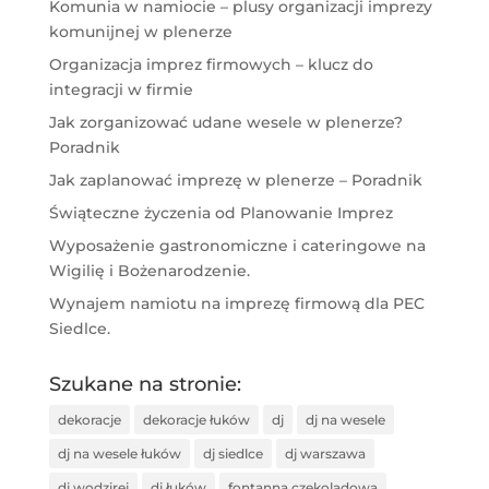
Komunia w namiocie – plusy organizacji imprezy
komunijnej w plenerze
Organizacja imprez firmowych – klucz do
integracji w firmie
Jak zorganizować udane wesele w plenerze?
Poradnik
Jak zaplanować imprezę w plenerze – Poradnik
Świąteczne życzenia od Planowanie Imprez
Wyposażenie gastronomiczne i cateringowe na
Wigilię i Bożenarodzenie.
Wynajem namiotu na imprezę firmową dla PEC
Siedlce.
Szukane na stronie:
dekoracje
dekoracje łuków
dj
dj na wesele
dj na wesele łuków
dj siedlce
dj warszawa
dj wodzirej
dj łuków
fontanna czekoladowa