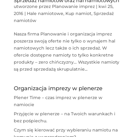
Sprzedaż namiotów oraz hal namiotowych
utworzone przez
Planowanie imprez
|
kwi 25,
2016
|
Hale namiotowe
,
Kup namiot
,
Sprzedaż
namiotów
Nasza firma Planowanie i organizacja imprez
poszerza swoją oferte nie tylko o wynajem hal
namiotowych lecz także o ich sprzedaż. W
ofercie dostępne namioty to tylko konkretne
produkty – zero chińczyzny… Wszystkie namioty
są przed sprzedażą skrupulatnie...
Organizacja imprezy w plenerze
Plener Time – czas imprez w plenerze w
namiocie
Przyjęcie w plenerze – na Twoich warunkach i
bez pośpiechu.
Czym się kierować przy wybieraniu namiotu na