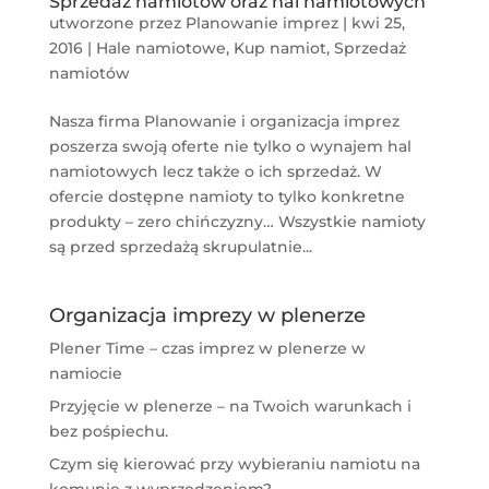
Sprzedaż namiotów oraz hal namiotowych
utworzone przez
Planowanie imprez
|
kwi 25,
2016
|
Hale namiotowe
,
Kup namiot
,
Sprzedaż
namiotów
Nasza firma Planowanie i organizacja imprez
poszerza swoją oferte nie tylko o wynajem hal
namiotowych lecz także o ich sprzedaż. W
ofercie dostępne namioty to tylko konkretne
produkty – zero chińczyzny… Wszystkie namioty
są przed sprzedażą skrupulatnie...
Organizacja imprezy w plenerze
Plener Time – czas imprez w plenerze w
namiocie
Przyjęcie w plenerze – na Twoich warunkach i
bez pośpiechu.
Czym się kierować przy wybieraniu namiotu na