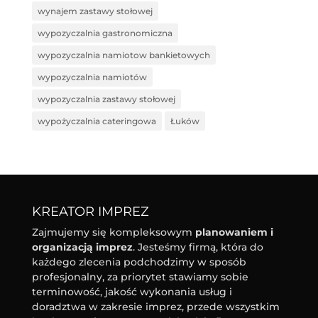
wynajem zastawy stołowej
wypozyczalnia gastronomiczna
wypozyczalnia namiotow bankietowych
wypozyczalnia namiotów
wypozyczalnia zastawy stołowej
wypożyczalnia cateringowa
Łuków
KREATOR IMPREZ
Zajmujemy się kompleksowym
planowaniem i
organizacją imprez
. Jesteśmy firmą, która do
każdego zlecenia podchodzimy w sposób
profesjonalny, za priorytet stawiamy sobie
terminowość, jakość wykonania usług i
doradztwa w zakresie imprez, przede wszystkim