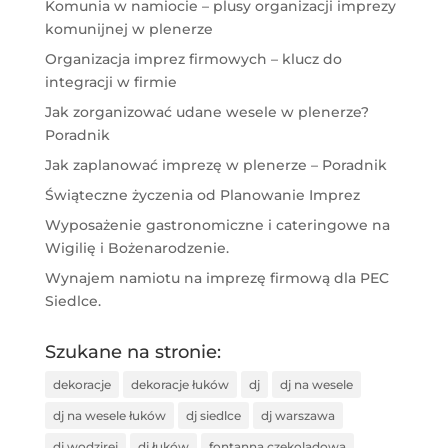
Komunia w namiocie – plusy organizacji imprezy
komunijnej w plenerze
Organizacja imprez firmowych – klucz do
integracji w firmie
Jak zorganizować udane wesele w plenerze?
Poradnik
Jak zaplanować imprezę w plenerze – Poradnik
Świąteczne życzenia od Planowanie Imprez
Wyposażenie gastronomiczne i cateringowe na
Wigilię i Bożenarodzenie.
Wynajem namiotu na imprezę firmową dla PEC
Siedlce.
Szukane na stronie:
dekoracje
dekoracje łuków
dj
dj na wesele
dj na wesele łuków
dj siedlce
dj warszawa
dj wodzirej
dj łuków
fontanna czekoladowa