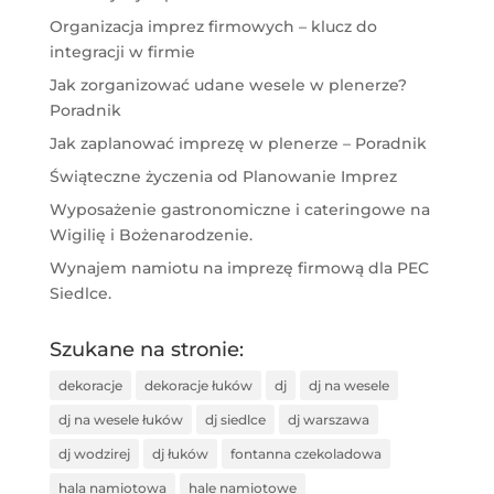
Organizacja imprez firmowych – klucz do
integracji w firmie
Jak zorganizować udane wesele w plenerze?
Poradnik
Jak zaplanować imprezę w plenerze – Poradnik
Świąteczne życzenia od Planowanie Imprez
Wyposażenie gastronomiczne i cateringowe na
Wigilię i Bożenarodzenie.
Wynajem namiotu na imprezę firmową dla PEC
Siedlce.
Szukane na stronie:
dekoracje
dekoracje łuków
dj
dj na wesele
dj na wesele łuków
dj siedlce
dj warszawa
dj wodzirej
dj łuków
fontanna czekoladowa
hala namiotowa
hale namiotowe