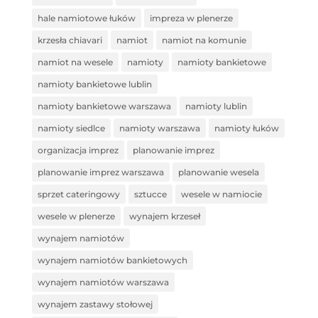
hale namiotowe łuków
impreza w plenerze
krzesła chiavari
namiot
namiot na komunie
namiot na wesele
namioty
namioty bankietowe
namioty bankietowe lublin
namioty bankietowe warszawa
namioty lublin
namioty siedlce
namioty warszawa
namioty łuków
organizacja imprez
planowanie imprez
planowanie imprez warszawa
planowanie wesela
sprzet cateringowy
sztucce
wesele w namiocie
wesele w plenerze
wynajem krzeseł
wynajem namiotów
wynajem namiotów bankietowych
wynajem namiotów warszawa
wynajem zastawy stołowej