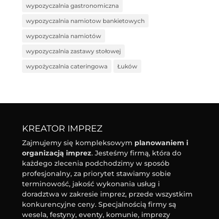
wypozyczalnia gastronomiczna
wypozyczalnia namiotow bankietowych
wypozyczalnia namiotów
wypozyczalnia zastawy stołowej
wypożyczalnia cateringowa
Łuków
KREATOR IMPREZ
Zajmujemy się kompleksowym
planowaniem i
organizacją imprez
. Jesteśmy firmą, która do
każdego zlecenia podchodzimy w sposób
profesjonalny, za priorytet stawiamy sobie
terminowość, jakość wykonania usług i
doradztwa w zakresie imprez, przede wszystkim
konkurencyjne ceny. Specjalnością firmy są
wesela, festyny, eventy, komunie, imprezy