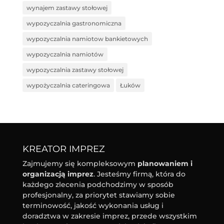
wynajem zastawy stołowej
wypozyczalnia gastronomiczna
wypozyczalnia namiotow bankietowych
wypozyczalnia namiotów
wypozyczalnia zastawy stołowej
wypożyczalnia cateringowa
Łuków
KREATOR IMPREZ
Zajmujemy się kompleksowym
planowaniem i
organizacją imprez
. Jesteśmy firmą, która do
każdego zlecenia podchodzimy w sposób
profesjonalny, za priorytet stawiamy sobie
terminowość, jakość wykonania usług i
doradztwa w zakresie imprez, przede wszystkim