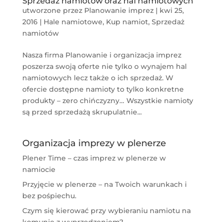
Sprzedaż namiotów oraz hal namiotowych
utworzone przez
Planowanie imprez
|
kwi 25,
2016
|
Hale namiotowe
,
Kup namiot
,
Sprzedaż
namiotów
Nasza firma Planowanie i organizacja imprez
poszerza swoją oferte nie tylko o wynajem hal
namiotowych lecz także o ich sprzedaż. W
ofercie dostępne namioty to tylko konkretne
produkty – zero chińczyzny… Wszystkie namioty
są przed sprzedażą skrupulatnie...
Organizacja imprezy w plenerze
Plener Time – czas imprez w plenerze w
namiocie
Przyjęcie w plenerze – na Twoich warunkach i
bez pośpiechu.
Czym się kierować przy wybieraniu namiotu na