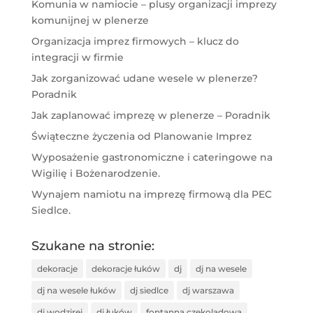
Komunia w namiocie – plusy organizacji imprezy
komunijnej w plenerze
Organizacja imprez firmowych – klucz do
integracji w firmie
Jak zorganizować udane wesele w plenerze?
Poradnik
Jak zaplanować imprezę w plenerze – Poradnik
Świąteczne życzenia od Planowanie Imprez
Wyposażenie gastronomiczne i cateringowe na
Wigilię i Bożenarodzenie.
Wynajem namiotu na imprezę firmową dla PEC
Siedlce.
Szukane na stronie:
dekoracje
dekoracje łuków
dj
dj na wesele
dj na wesele łuków
dj siedlce
dj warszawa
dj wodzirej
dj łuków
fontanna czekoladowa