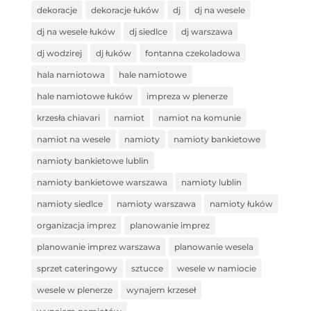
dekoracje
dekoracje łuków
dj
dj na wesele
dj na wesele łuków
dj siedlce
dj warszawa
dj wodzirej
dj łuków
fontanna czekoladowa
hala namiotowa
hale namiotowe
hale namiotowe łuków
impreza w plenerze
krzesła chiavari
namiot
namiot na komunie
namiot na wesele
namioty
namioty bankietowe
namioty bankietowe lublin
namioty bankietowe warszawa
namioty lublin
namioty siedlce
namioty warszawa
namioty łuków
organizacja imprez
planowanie imprez
planowanie imprez warszawa
planowanie wesela
sprzet cateringowy
sztucce
wesele w namiocie
wesele w plenerze
wynajem krzeseł