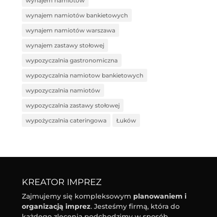
wynajem namiotów
wynajem namiotów bankietowych
wynajem namiotów warszawa
wynajem zastawy stołowej
wypozyczalnia gastronomiczna
wypozyczalnia namiotow bankietowych
wypozyczalnia namiotów
wypozyczalnia zastawy stołowej
wypożyczalnia cateringowa
Łuków
KREATOR IMPREZ
Zajmujemy się kompleksowym
planowaniem i
organizacją imprez
. Jesteśmy firmą, która do
każdego zlecenia podchodzimy w sposób