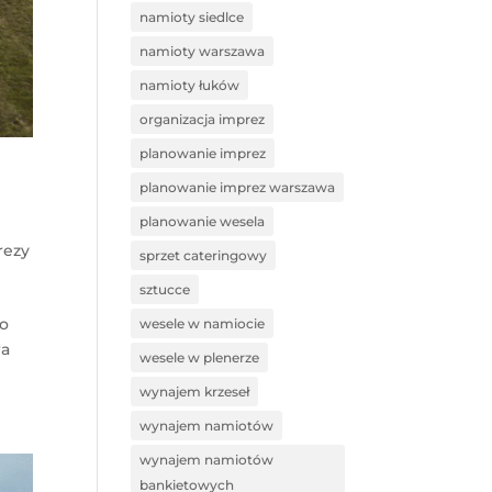
namioty siedlce
namioty warszawa
namioty łuków
organizacja imprez
planowanie imprez
planowanie imprez warszawa
planowanie wesela
rezy
sprzet cateringowy
sztucce
ko
wesele w namiocie
wa
wesele w plenerze
wynajem krzeseł
wynajem namiotów
wynajem namiotów
bankietowych