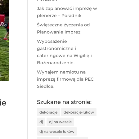
Jak zaplanować imprezę w
plenerze – Poradnik
Świąteczne życzenia od
Planowanie Imprez
Wyposażenie
gastronomiczne i
cateringowe na Wigilię i
Bożenarodzenie.
Wynajem namiotu na
imprezę firmową dla PEC
Siedlce.
ie
Szukane na stronie:
dekoracje
dekoracje łuków
dj
dj na wesele
dj na wesele łuków