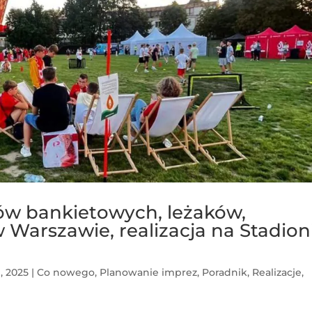
w bankietowych, leżaków,
Warszawie, realizacja na Stadion
, 2025
|
Co nowego
,
Planowanie imprez
,
Poradnik
,
Realizacje
,