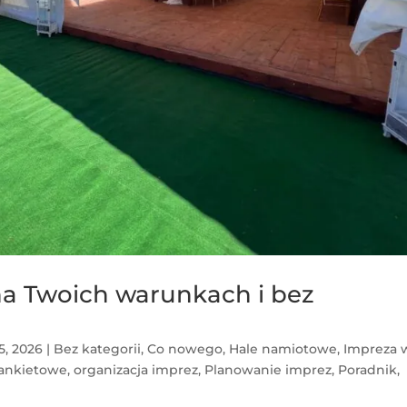
 na Twoich warunkach i bez
5, 2026
|
Bez kategorii
,
Co nowego
,
Hale namiotowe
,
Impreza 
ankietowe
,
organizacja imprez
,
Planowanie imprez
,
Poradnik
,