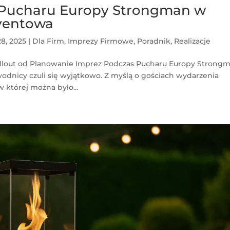
s Pucharu Europy Strongman w
eventowa
28, 2025
|
Dla Firm
,
Imprezy Firmowe
,
Poradnik
,
Realizacje
hillout od Planowanie Imprez Podczas Pucharu Europy Strong
wodnicy czuli się wyjątkowo. Z myślą o gościach wydarzenia
 której można było...