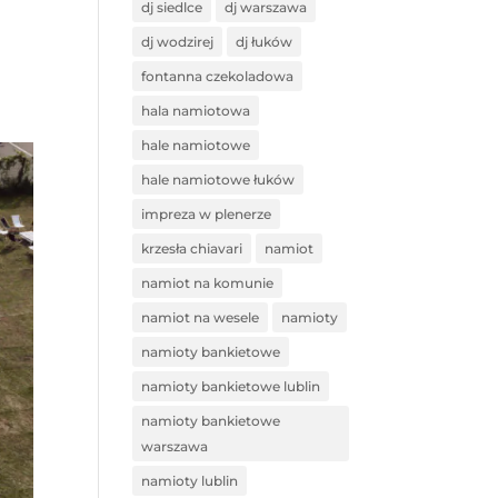
dj siedlce
dj warszawa
dj wodzirej
dj łuków
fontanna czekoladowa
hala namiotowa
hale namiotowe
hale namiotowe łuków
impreza w plenerze
krzesła chiavari
namiot
namiot na komunie
namiot na wesele
namioty
namioty bankietowe
namioty bankietowe lublin
namioty bankietowe
warszawa
namioty lublin