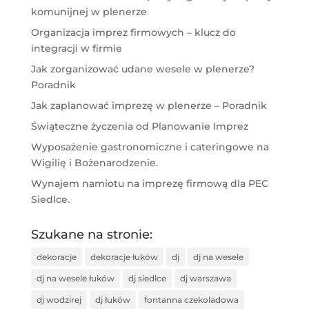
komunijnej w plenerze
Organizacja imprez firmowych – klucz do
integracji w firmie
Jak zorganizować udane wesele w plenerze?
Poradnik
Jak zaplanować imprezę w plenerze – Poradnik
Świąteczne życzenia od Planowanie Imprez
Wyposażenie gastronomiczne i cateringowe na
Wigilię i Bożenarodzenie.
Wynajem namiotu na imprezę firmową dla PEC
Siedlce.
Szukane na stronie:
dekoracje
dekoracje łuków
dj
dj na wesele
dj na wesele łuków
dj siedlce
dj warszawa
dj wodzirej
dj łuków
fontanna czekoladowa