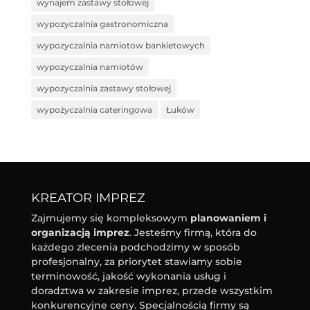
wynajem zastawy stołowej
wypozyczalnia gastronomiczna
wypozyczalnia namiotow bankietowych
wypozyczalnia namiotów
wypozyczalnia zastawy stołowej
wypożyczalnia cateringowa
Łuków
KREATOR IMPREZ
Zajmujemy się kompleksowym
planowaniem i
organizacją imprez
. Jesteśmy firmą, która do
każdego zlecenia podchodzimy w sposób
profesjonalny, za priorytet stawiamy sobie
terminowość, jakość wykonania usług i
doradztwa w zakresie imprez, przede wszystkim
konkurencyjne ceny. Specjalnością firmy są