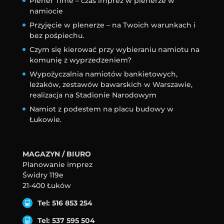
Plener Time – czas imprez w plenerze w
namiocie
Przyjęcie w plenerze – na Twoich warunkach i
bez pośpiechu.
Czym się kierować przy wybieraniu namiotu na
komunię z wyprzedzeniem?
Wypożyczalnia namiotów bankietowych,
leżaków, zestawów bawarskich w Warszawie,
realizacja na Stadionie Narodowym
Namiot z podestem na placu budowy w
Łukowie.
MAGAZYN / BIURO
Planowanie imprez
Świdry 119e
21-400 Łuków
Tel: 516 853 254
Tel: 537 595 504