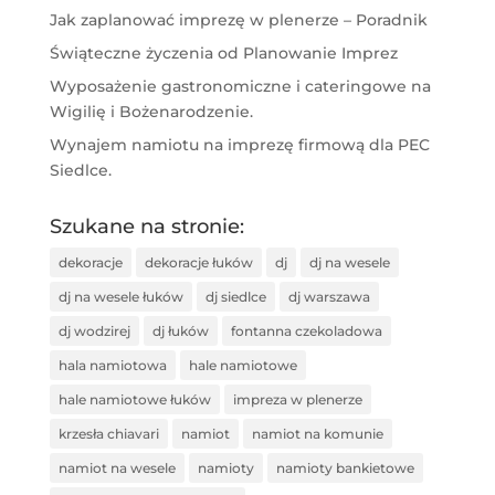
Jak zaplanować imprezę w plenerze – Poradnik
Świąteczne życzenia od Planowanie Imprez
Wyposażenie gastronomiczne i cateringowe na
Wigilię i Bożenarodzenie.
Wynajem namiotu na imprezę firmową dla PEC
Siedlce.
Szukane na stronie:
dekoracje
dekoracje łuków
dj
dj na wesele
dj na wesele łuków
dj siedlce
dj warszawa
dj wodzirej
dj łuków
fontanna czekoladowa
hala namiotowa
hale namiotowe
hale namiotowe łuków
impreza w plenerze
krzesła chiavari
namiot
namiot na komunie
namiot na wesele
namioty
namioty bankietowe