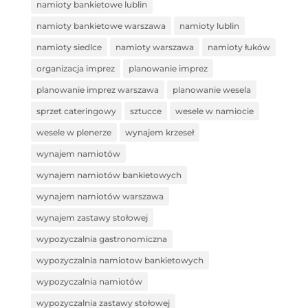
namioty bankietowe lublin
namioty bankietowe warszawa
namioty lublin
namioty siedlce
namioty warszawa
namioty łuków
organizacja imprez
planowanie imprez
planowanie imprez warszawa
planowanie wesela
sprzet cateringowy
sztucce
wesele w namiocie
wesele w plenerze
wynajem krzeseł
wynajem namiotów
wynajem namiotów bankietowych
wynajem namiotów warszawa
wynajem zastawy stołowej
wypozyczalnia gastronomiczna
wypozyczalnia namiotow bankietowych
wypozyczalnia namiotów
wypozyczalnia zastawy stołowej