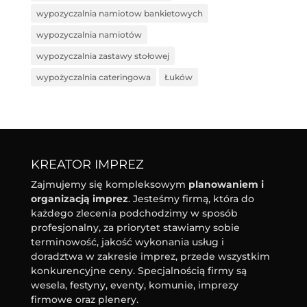
wypozyczalnia namiotow bankietowych
wypozyczalnia namiotów
wypozyczalnia zastawy stołowej
wypożyczalnia cateringowa
Łuków
KREATOR IMPREZ
Zajmujemy się kompleksowym
planowaniem i
organizacją imprez
. Jesteśmy firmą, która do
każdego zlecenia podchodzimy w sposób
profesjonalny, za priorytet stawiamy sobie
terminowość, jakość wykonania usług i
doradztwa w zakresie imprez, przede wszystkim
konkurencyjne ceny. Specjalnością firmy są
wesela, festyny, eventy, komunie, imprezy
firmowe oraz plenery.