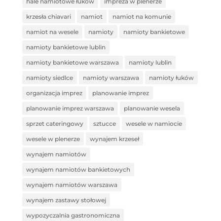
hale namiotowe łuków
impreza w plenerze
krzesła chiavari
namiot
namiot na komunie
namiot na wesele
namioty
namioty bankietowe
namioty bankietowe lublin
namioty bankietowe warszawa
namioty lublin
namioty siedlce
namioty warszawa
namioty łuków
organizacja imprez
planowanie imprez
planowanie imprez warszawa
planowanie wesela
sprzet cateringowy
sztucce
wesele w namiocie
wesele w plenerze
wynajem krzeseł
wynajem namiotów
wynajem namiotów bankietowych
wynajem namiotów warszawa
wynajem zastawy stołowej
wypozyczalnia gastronomiczna