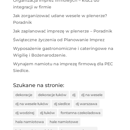
Organizacja imprez firmowych – klucz do
integracji w firmie
Jak zorganizować udane wesele w plenerze?
Poradnik
Jak zaplanować imprezę w plenerze – Poradnik
Świąteczne życzenia od Planowanie Imprez
Wyposażenie gastronomiczne i cateringowe na
Wigilię i Bożenarodzenie.
Wynajem namiotu na imprezę firmową dla PEC
Siedlce.
Szukane na stronie:
dekoracje
dekoracje łuków
dj
dj na wesele
dj na wesele łuków
dj siedlce
dj warszawa
dj wodzirej
dj łuków
fontanna czekoladowa
hala namiotowa
hale namiotowe