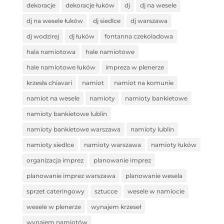
dekoracje
dekoracje łuków
dj
dj na wesele
dj na wesele łuków
dj siedlce
dj warszawa
dj wodzirej
dj łuków
fontanna czekoladowa
hala namiotowa
hale namiotowe
hale namiotowe łuków
impreza w plenerze
krzesła chiavari
namiot
namiot na komunie
namiot na wesele
namioty
namioty bankietowe
namioty bankietowe lublin
namioty bankietowe warszawa
namioty lublin
namioty siedlce
namioty warszawa
namioty łuków
organizacja imprez
planowanie imprez
planowanie imprez warszawa
planowanie wesela
sprzet cateringowy
sztucce
wesele w namiocie
wesele w plenerze
wynajem krzeseł
wynajem namiotów