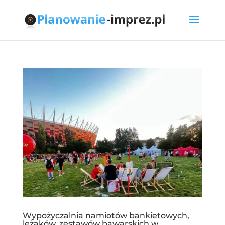
Wypożyczalnia namiotów bankietowych,
leżaków, zestawów bawarskich w