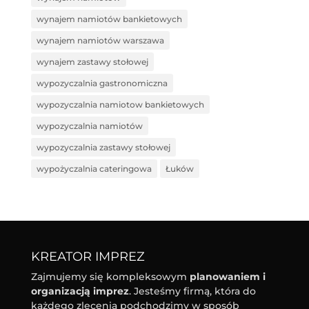
wynajem namiotów bankietowych
wynajem namiotów warszawa
wynajem zastawy stołowej
wypozyczalnia gastronomiczna
wypozyczalnia namiotow bankietowych
wypozyczalnia namiotów
wypozyczalnia zastawy stołowej
wypożyczalnia cateringowa
Łuków
KREATOR IMPREZ
Zajmujemy się kompleksowym
planowaniem i
organizacją imprez
. Jesteśmy firmą, która do
każdego zlecenia podchodzimy w sposób