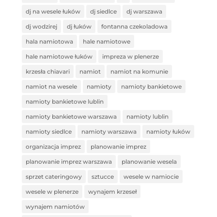
dj na wesele łuków
dj siedlce
dj warszawa
dj wodzirej
dj łuków
fontanna czekoladowa
hala namiotowa
hale namiotowe
hale namiotowe łuków
impreza w plenerze
krzesła chiavari
namiot
namiot na komunie
namiot na wesele
namioty
namioty bankietowe
namioty bankietowe lublin
namioty bankietowe warszawa
namioty lublin
namioty siedlce
namioty warszawa
namioty łuków
organizacja imprez
planowanie imprez
planowanie imprez warszawa
planowanie wesela
sprzet cateringowy
sztucce
wesele w namiocie
wesele w plenerze
wynajem krzeseł
wynajem namiotów