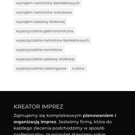
wynajem namiotów bankietowych
wynajem namiotów warszawa
wynajem zastawy stołowej
wypozyczalnia gastronomiczna
wypozyczalnia namiotow bankietowych
wypozyczalnia namiotów
wypozyczalnia zastawy stołowej
wypożyczalnia cateringowa
Łuków
KREATOR IMPREZ
Zajmujemy się kompleksowym
planowaniem i
organizacją imprez
. Jesteśmy firmą, która do
każdego zlecenia podchodzimy w sposób
profesjonalny, za priorytet stawiamy sobie