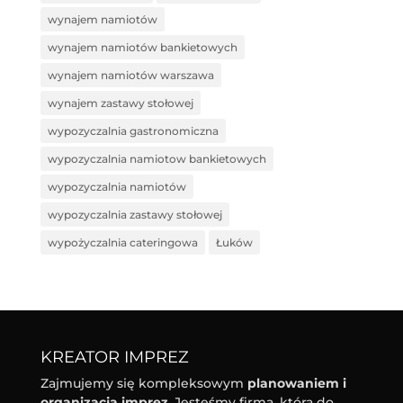
wynajem namiotów
wynajem namiotów bankietowych
wynajem namiotów warszawa
wynajem zastawy stołowej
wypozyczalnia gastronomiczna
wypozyczalnia namiotow bankietowych
wypozyczalnia namiotów
wypozyczalnia zastawy stołowej
wypożyczalnia cateringowa
Łuków
KREATOR IMPREZ
Zajmujemy się kompleksowym
planowaniem i
organizacją imprez
. Jesteśmy firmą, która do