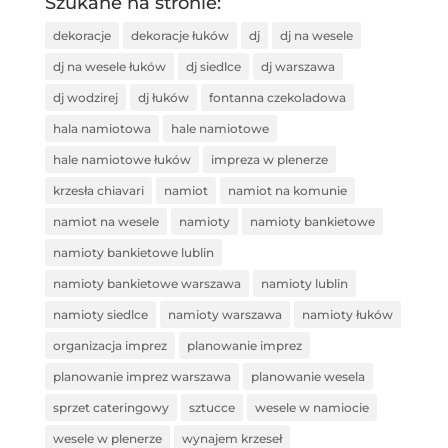
Szukane na stronie:
dekoracje
dekoracje łuków
dj
dj na wesele
dj na wesele łuków
dj siedlce
dj warszawa
dj wodzirej
dj łuków
fontanna czekoladowa
hala namiotowa
hale namiotowe
hale namiotowe łuków
impreza w plenerze
krzesła chiavari
namiot
namiot na komunie
namiot na wesele
namioty
namioty bankietowe
namioty bankietowe lublin
namioty bankietowe warszawa
namioty lublin
namioty siedlce
namioty warszawa
namioty łuków
organizacja imprez
planowanie imprez
planowanie imprez warszawa
planowanie wesela
sprzet cateringowy
sztucce
wesele w namiocie
wesele w plenerze
wynajem krzeseł