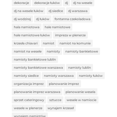
dekoracje
dekoracje łuków
dj
dj na wesele
dj na wesele łuków
dj siedlce
dj warszawa
dj wodzirej
dj łuków
fontanna czekoladowa
hala namiotowa
hale namiotowe
hale namiotowe łuków
impreza w plenerze
krzesła chiavari
namiot
namiot na komunie
namiot na wesele
namioty
namioty bankietowe
namioty bankietowe lublin
namioty bankietowe warszawa
namioty lublin
namioty siedlce
namioty warszawa
namioty łuków
organizacja imprez
planowanie imprez
planowanie imprez warszawa
planowanie wesela
sprzet cateringowy
sztucce
wesele w namiocie
wesele w plenerze
wynajem krzeseł
wynajem namiotów