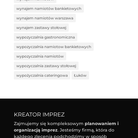
wynajem namiotów bankietowych
wynajem namiotów warszawa
wynajem zastawy stołowej
wypozyczalnia gastronomiczna
wypozyczalnia namiotow bankietowych
wypozyczalnia namiotów
wypozyczalnia zastawy stołowej
wypożyczalnia cateringowa
Łuków
KREATOR IMPREZ
Zajmujemy się kompleksowym
planowaniem i
organizacją imprez
. Jesteśmy firmą, która do
każdego zlecenia podchodzimy w sposób