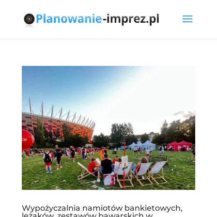
Wypożyczalnia namiotów bankietowych,
leżaków, zestawów bawarskich w