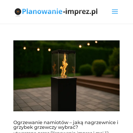
Ogrzewanie namiotów – jaką nagrzewnice i
grzybek grzewczy wybrać?
utworzone przez
Planowanie imprez
|
maj 12,