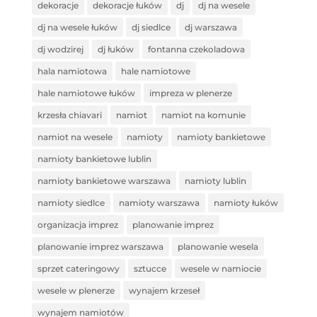
dekoracje
dekoracje łuków
dj
dj na wesele
dj na wesele łuków
dj siedlce
dj warszawa
dj wodzirej
dj łuków
fontanna czekoladowa
hala namiotowa
hale namiotowe
hale namiotowe łuków
impreza w plenerze
krzesła chiavari
namiot
namiot na komunie
namiot na wesele
namioty
namioty bankietowe
namioty bankietowe lublin
namioty bankietowe warszawa
namioty lublin
namioty siedlce
namioty warszawa
namioty łuków
organizacja imprez
planowanie imprez
planowanie imprez warszawa
planowanie wesela
sprzet cateringowy
sztucce
wesele w namiocie
wesele w plenerze
wynajem krzeseł
wynajem namiotów