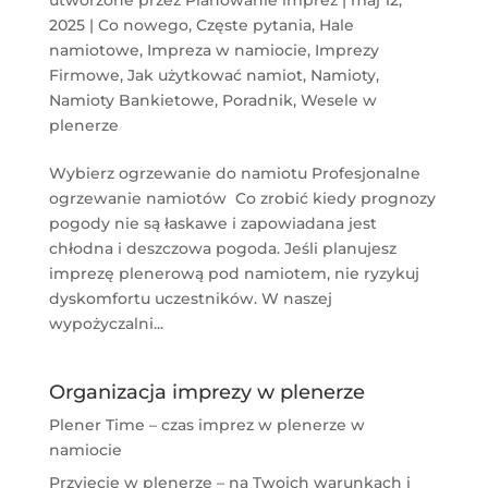
2025
|
Co nowego
,
Częste pytania
,
Hale
namiotowe
,
Impreza w namiocie
,
Imprezy
Firmowe
,
Jak użytkować namiot
,
Namioty
,
Namioty Bankietowe
,
Poradnik
,
Wesele w
plenerze
Wybierz ogrzewanie do namiotu Profesjonalne
ogrzewanie namiotów Co zrobić kiedy prognozy
pogody nie są łaskawe i zapowiadana jest
chłodna i deszczowa pogoda. Jeśli planujesz
imprezę plenerową pod namiotem, nie ryzykuj
dyskomfortu uczestników. W naszej
wypożyczalni...
Organizacja imprezy w plenerze
Plener Time – czas imprez w plenerze w
namiocie
Przyjęcie w plenerze – na Twoich warunkach i