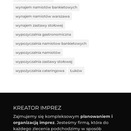
wynajem namiotów bankietowych
wynajem namiotów warszawa
wynajem zastawy stołowej
wypozyczalnia gastronomiczna
wypozyczalnia namiotow bankietowych
wypozyczalnia namiotów
wypozyczalnia zastawy stołowej
wypożyczalnia cateringowa
Łuków
KREATOR IMPREZ
Zajmujemy się kompleksowym
planowaniem i
organizacją imprez
. Jesteśmy firmą, która do
każdego zlecenia podchodzimy w sposób