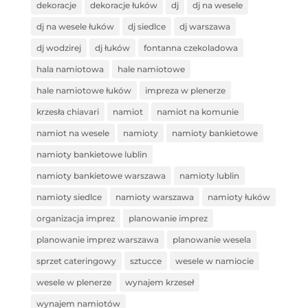
dekoracje
dekoracje łuków
dj
dj na wesele
dj na wesele łuków
dj siedlce
dj warszawa
dj wodzirej
dj łuków
fontanna czekoladowa
hala namiotowa
hale namiotowe
hale namiotowe łuków
impreza w plenerze
krzesła chiavari
namiot
namiot na komunie
namiot na wesele
namioty
namioty bankietowe
namioty bankietowe lublin
namioty bankietowe warszawa
namioty lublin
namioty siedlce
namioty warszawa
namioty łuków
organizacja imprez
planowanie imprez
planowanie imprez warszawa
planowanie wesela
sprzet cateringowy
sztucce
wesele w namiocie
wesele w plenerze
wynajem krzeseł
wynajem namiotów