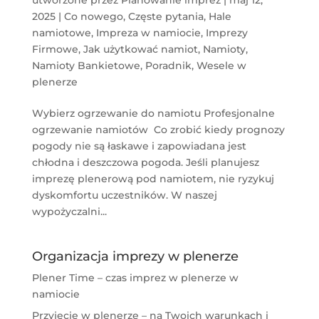
2025
|
Co nowego
,
Częste pytania
,
Hale
namiotowe
,
Impreza w namiocie
,
Imprezy
Firmowe
,
Jak użytkować namiot
,
Namioty
,
Namioty Bankietowe
,
Poradnik
,
Wesele w
plenerze
Wybierz ogrzewanie do namiotu Profesjonalne
ogrzewanie namiotów Co zrobić kiedy prognozy
pogody nie są łaskawe i zapowiadana jest
chłodna i deszczowa pogoda. Jeśli planujesz
imprezę plenerową pod namiotem, nie ryzykuj
dyskomfortu uczestników. W naszej
wypożyczalni...
Organizacja imprezy w plenerze
Plener Time – czas imprez w plenerze w
namiocie
Przyjęcie w plenerze – na Twoich warunkach i