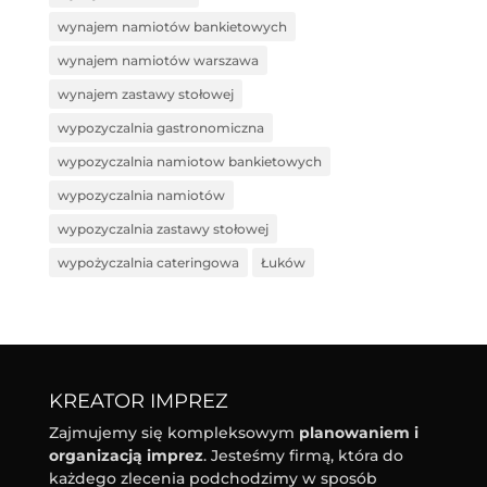
wynajem namiotów bankietowych
wynajem namiotów warszawa
wynajem zastawy stołowej
wypozyczalnia gastronomiczna
wypozyczalnia namiotow bankietowych
wypozyczalnia namiotów
wypozyczalnia zastawy stołowej
wypożyczalnia cateringowa
Łuków
KREATOR IMPREZ
Zajmujemy się kompleksowym
planowaniem i
organizacją imprez
. Jesteśmy firmą, która do
każdego zlecenia podchodzimy w sposób