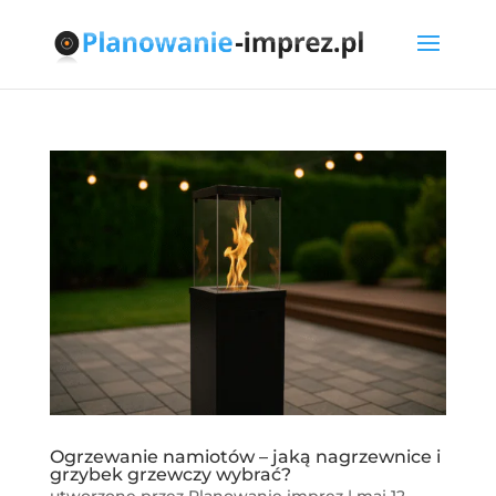
Ogrzewanie namiotów – jaką nagrzewnice i
grzybek grzewczy wybrać?
utworzone przez
Planowanie imprez
|
maj 12,