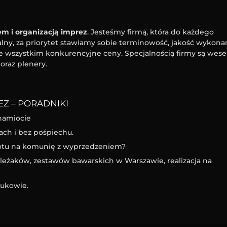
m i organizacją imprez
. Jesteśmy firmą, która do każdego
ny, za priorytet stawiamy sobie terminowość, jakość wykona
e wszystkim konkurencyjne ceny. Specjalnością firmy są wesel
oraz plenery.
Z – PORADNIKI
namiocie
ach i bez pośpiechu.
iotu na komunię z wyprzedzeniem?
eżaków, zestawów bawarskich w Warszawie, realizacja na
ukowie.