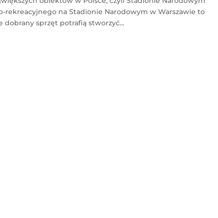
ajwiększych obiektów w Polsce, czyli Stadionie Narodowym
wo-rekreacyjnego na Stadionie Narodowym w Warszawie to
 dobrany sprzęt potrafią stworzyć...