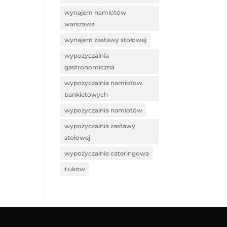
wynajem namiotów
warszawa
wynajem zastawy stołowej
wypozyczalnia
gastronomiczna
wypozyczalnia namiotow
bankietowych
wypozyczalnia namiotów
wypozyczalnia zastawy
stołowej
wypożyczalnia cateringowa
Łuków