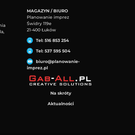
MAGAZYN / BIURO
Planowanie imprez
Świdry 119e
nia
21-400 Łuków
a,
Tel: 516 853 254
Tel: 537 595 504
biuro@planowanie-
imprez.pl
Na skróty
Aktualności