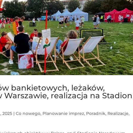
w bankietowych, leżaków,
Warszawie, realizacja na Stadion
, 2025
|
Co nowego
,
Planowanie imprez
,
Poradnik
,
Realizacje
,