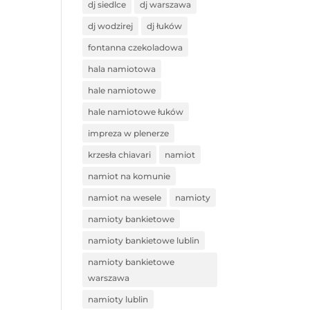
dj siedlce
dj warszawa
dj wodzirej
dj łuków
fontanna czekoladowa
hala namiotowa
hale namiotowe
hale namiotowe łuków
impreza w plenerze
krzesła chiavari
namiot
namiot na komunie
namiot na wesele
namioty
namioty bankietowe
namioty bankietowe lublin
namioty bankietowe
warszawa
namioty lublin