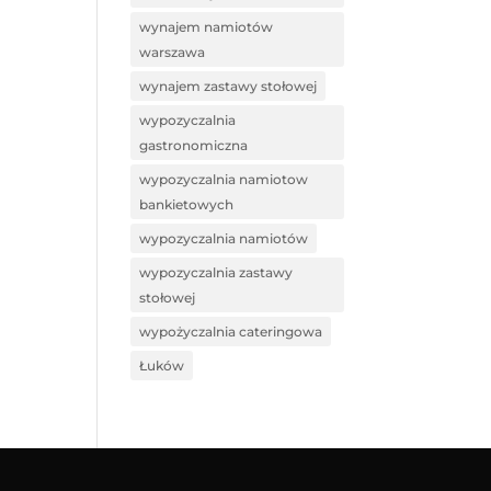
wynajem namiotów
warszawa
wynajem zastawy stołowej
wypozyczalnia
gastronomiczna
wypozyczalnia namiotow
bankietowych
wypozyczalnia namiotów
wypozyczalnia zastawy
stołowej
wypożyczalnia cateringowa
Łuków