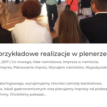
rzykładowe realizacje w plenerze
, 2017
|
Co nowego
,
Hale namiotowe
,
Impreza w namiocie
,
 imprez
,
Planowanie imprez
,
Wynajem namiotów
,
Wypożyczal
cateringowego, wynajmujemy również namioty bankietowe,
, lokali gastronomicznych oraz planujemy imprezy od podst
irmy. Chcieliśmy pokazać...