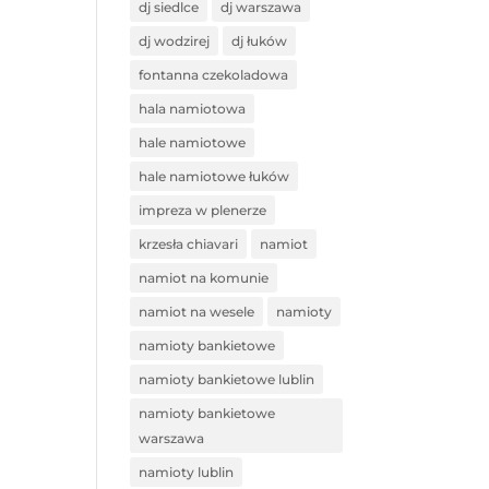
dj siedlce
dj warszawa
dj wodzirej
dj łuków
fontanna czekoladowa
hala namiotowa
hale namiotowe
hale namiotowe łuków
impreza w plenerze
krzesła chiavari
namiot
namiot na komunie
namiot na wesele
namioty
namioty bankietowe
namioty bankietowe lublin
namioty bankietowe
warszawa
namioty lublin