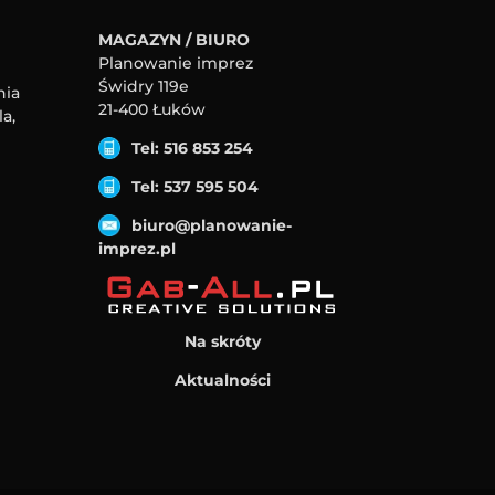
MAGAZYN / BIURO
Planowanie imprez
Świdry 119e
nia
21-400 Łuków
a,
Tel: 516 853 254
Tel: 537 595 504
biuro@planowanie-
imprez.pl
Na skróty
Aktualności