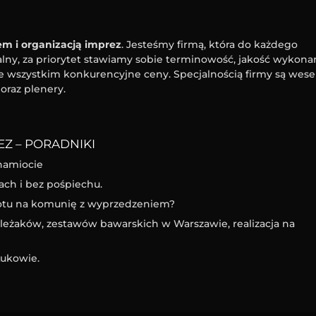
m i organizacją imprez
. Jesteśmy firmą, która do każdego
ny, za priorytet stawiamy sobie terminowość, jakość wykona
e wszystkim konkurencyjne ceny. Specjalnością firmy są wesel
oraz plenery.
Z – PORADNIKI
namiocie
ach i bez pośpiechu.
iotu na komunię z wyprzedzeniem?
eżaków, zestawów bawarskich w Warszawie, realizacja na
ukowie.