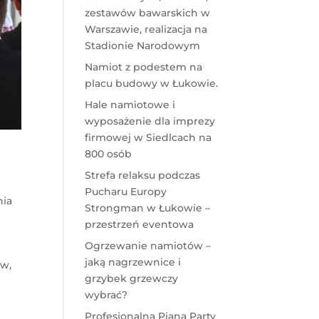
zestawów bawarskich w
Warszawie, realizacja na
Stadionie Narodowym
Namiot z podestem na
placu budowy w Łukowie.
Hale namiotowe i
wyposażenie dla imprezy
firmowej w Siedlcach na
800 osób
Strefa relaksu podczas
Pucharu Europy
nia
Strongman w Łukowie –
przestrzeń eventowa
Ogrzewanie namiotów –
jaką nagrzewnice i
aw,
grzybek grzewczy
wybrać?
Profesjonalna Piana Party