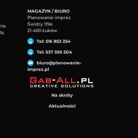
MAGAZYN / BIURO
Planowanie imprez
Świdry 119e
nia
21-400 Łuków
a,
Tel: 516 853 254
Tel: 537 595 504
biuro@planowanie-
imprez.pl
Na skróty
Aktualności