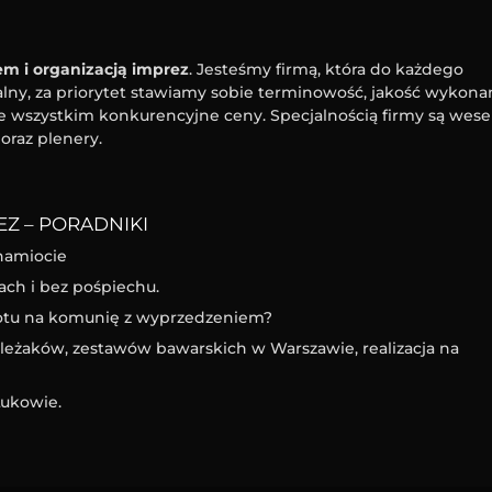
m i organizacją imprez
. Jesteśmy firmą, która do każdego
ny, za priorytet stawiamy sobie terminowość, jakość wykona
e wszystkim konkurencyjne ceny. Specjalnością firmy są wesel
oraz plenery.
Z – PORADNIKI
namiocie
ach i bez pośpiechu.
iotu na komunię z wyprzedzeniem?
eżaków, zestawów bawarskich w Warszawie, realizacja na
ukowie.