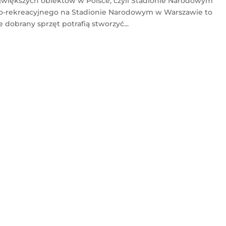
ajwiększych obiektów w Polsce, czyli Stadionie Narodowym
wo-rekreacyjnego na Stadionie Narodowym w Warszawie to
 dobrany sprzęt potrafią stworzyć...