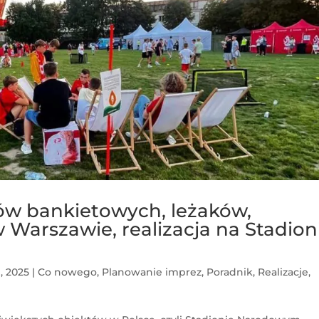
w bankietowych, leżaków,
Warszawie, realizacja na Stadion
, 2025
|
Co nowego
,
Planowanie imprez
,
Poradnik
,
Realizacje
,