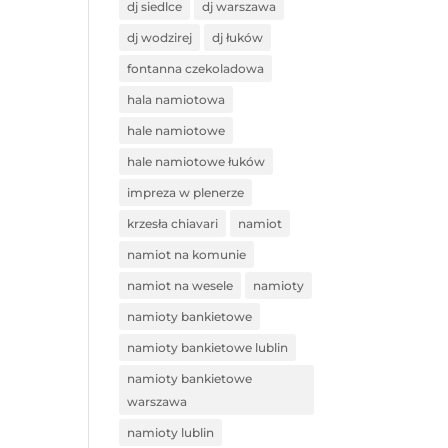
dj siedlce
dj warszawa
dj wodzirej
dj łuków
fontanna czekoladowa
hala namiotowa
hale namiotowe
hale namiotowe łuków
impreza w plenerze
krzesła chiavari
namiot
namiot na komunie
namiot na wesele
namioty
namioty bankietowe
namioty bankietowe lublin
namioty bankietowe
warszawa
namioty lublin