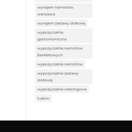
wynajem namiotów
warszawa
wynajem zastawy stołowej
wypozyczalnia
gastronomiczna
wypozyczalnia namiotow
bankietowych
wypozyczalnia namiotów
wypozyczalnia zastawy
stołowej
wypożyczalnia cateringowa
Łuków