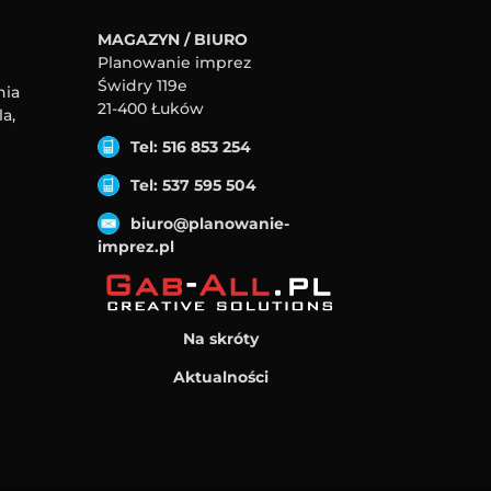
MAGAZYN / BIURO
Planowanie imprez
Świdry 119e
nia
21-400 Łuków
a,
Tel: 516 853 254
Tel: 537 595 504
biuro@planowanie-
imprez.pl
Na skróty
Aktualności