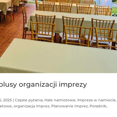
lusy organizacji imprezy
6, 2025
|
Częste pytania
,
Hale namiotowe
,
Impreza w namiocie
ietowe
,
organizacja imprez
,
Planowanie imprez
,
Poradnik
,