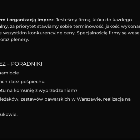
m i organizacją imprez
. Jesteśmy firmą, która do każdego
ny, za priorytet stawiamy sobie terminowość, jakość wykona
e wszystkim konkurencyjne ceny. Specjalnością firmy są wesel
oraz plenery.
Z – PORADNIKI
namiocie
ach i bez pośpiechu.
iotu na komunię z wyprzedzeniem?
eżaków, zestawów bawarskich w Warszawie, realizacja na
ukowie.