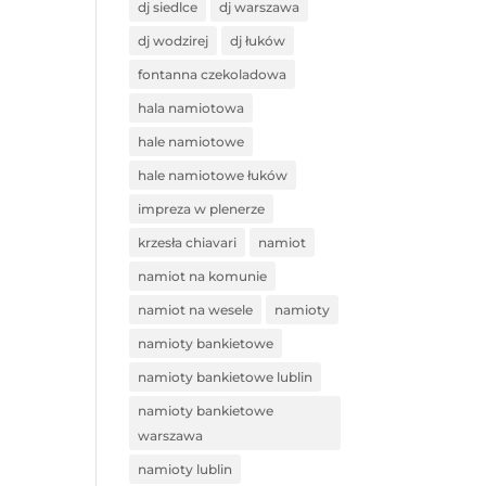
dj siedlce
dj warszawa
dj wodzirej
dj łuków
fontanna czekoladowa
hala namiotowa
hale namiotowe
hale namiotowe łuków
impreza w plenerze
krzesła chiavari
namiot
namiot na komunie
namiot na wesele
namioty
namioty bankietowe
namioty bankietowe lublin
namioty bankietowe
warszawa
namioty lublin