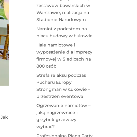
zestawów bawarskich w
Warszawie, realizacja na
Stadionie Narodowym
Namiot z podestem na
placu budowy w Łukowie.
Hale namiotowe i
wyposażenie dla imprezy
firmowej w Siedlcach na
800 osób
Strefa relaksu podczas
Pucharu Europy
Strongman w Łukowie –
przestrzeń eventowa
Ogrzewanie namiotów –
jaką nagrzewnice i
,
Jak
grzybek grzewczy
wybrać?
Profesjonalna Piana Party