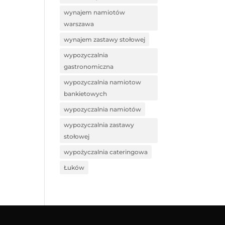
wynajem namiotów
warszawa
wynajem zastawy stołowej
wypozyczalnia
gastronomiczna
wypozyczalnia namiotow
bankietowych
wypozyczalnia namiotów
wypozyczalnia zastawy
stołowej
wypożyczalnia cateringowa
Łuków