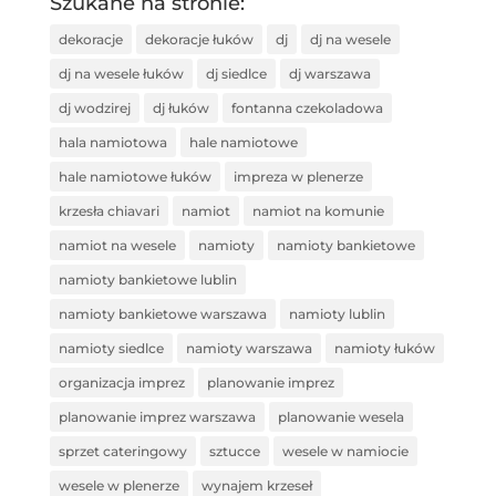
Szukane na stronie:
dekoracje
dekoracje łuków
dj
dj na wesele
dj na wesele łuków
dj siedlce
dj warszawa
dj wodzirej
dj łuków
fontanna czekoladowa
hala namiotowa
hale namiotowe
hale namiotowe łuków
impreza w plenerze
krzesła chiavari
namiot
namiot na komunie
namiot na wesele
namioty
namioty bankietowe
namioty bankietowe lublin
namioty bankietowe warszawa
namioty lublin
namioty siedlce
namioty warszawa
namioty łuków
organizacja imprez
planowanie imprez
planowanie imprez warszawa
planowanie wesela
sprzet cateringowy
sztucce
wesele w namiocie
wesele w plenerze
wynajem krzeseł