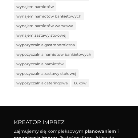
wynajem namiotów
wynajem namiotów bankietowych
wynajem namiotów warszawa
wynajem zastawy stołowej
wypozyczalnia gastronomiczna
wypozyczalnia namiotow bankietowych
wypozyczalnia namiotów
wypozyczalnia zastawy stołowej
wypożyczalnia cateringowa
Łuków
KREATOR IMPREZ
Zajmujemy się kompleksowym
planowaniem i
organizacją imprez
. Jesteśmy firmą, która do