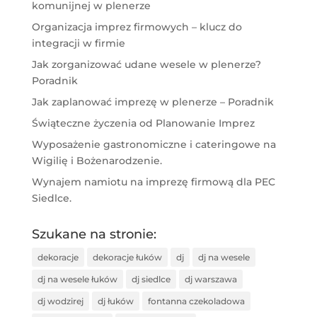
komunijnej w plenerze
Organizacja imprez firmowych – klucz do
integracji w firmie
Jak zorganizować udane wesele w plenerze?
Poradnik
Jak zaplanować imprezę w plenerze – Poradnik
Świąteczne życzenia od Planowanie Imprez
Wyposażenie gastronomiczne i cateringowe na
Wigilię i Bożenarodzenie.
Wynajem namiotu na imprezę firmową dla PEC
Siedlce.
Szukane na stronie:
dekoracje
dekoracje łuków
dj
dj na wesele
dj na wesele łuków
dj siedlce
dj warszawa
dj wodzirej
dj łuków
fontanna czekoladowa