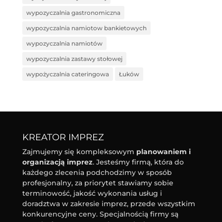
wypozyczalnia gastronomiczna
wypozyczalnia namiotow bankietowych
wypozyczalnia namiotów
wypozyczalnia zastawy stołowej
wypożyczalnia cateringowa
Łuków
KREATOR IMPREZ
Zajmujemy się kompleksowym
planowaniem i
organizacją imprez
. Jesteśmy firmą, która do
każdego zlecenia podchodzimy w sposób
profesjonalny, za priorytet stawiamy sobie
terminowość, jakość wykonania usług i
doradztwa w zakresie imprez, przede wszystkim
konkurencyjne ceny. Specjalnością firmy są