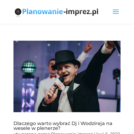
Dlaczego warto wybrać Dj i Wodzireja na
wesele w plenerze?
utworzone przez
Planowanie imprez
|
kwi 6, 2022