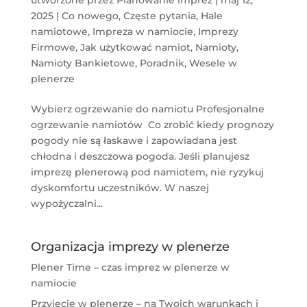
2025
|
Co nowego
,
Częste pytania
,
Hale
namiotowe
,
Impreza w namiocie
,
Imprezy
Firmowe
,
Jak użytkować namiot
,
Namioty
,
Namioty Bankietowe
,
Poradnik
,
Wesele w
plenerze
Wybierz ogrzewanie do namiotu Profesjonalne
ogrzewanie namiotów Co zrobić kiedy prognozy
pogody nie są łaskawe i zapowiadana jest
chłodna i deszczowa pogoda. Jeśli planujesz
imprezę plenerową pod namiotem, nie ryzykuj
dyskomfortu uczestników. W naszej
wypożyczalni...
Organizacja imprezy w plenerze
Plener Time – czas imprez w plenerze w
namiocie
Przyjęcie w plenerze – na Twoich warunkach i