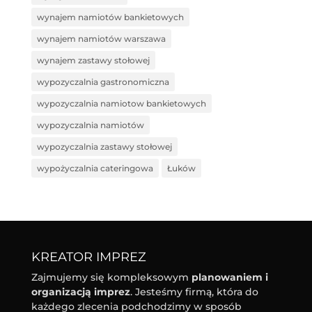
wynajem namiotów bankietowych
wynajem namiotów warszawa
wynajem zastawy stołowej
wypozyczalnia gastronomiczna
wypozyczalnia namiotow bankietowych
wypozyczalnia namiotów
wypozyczalnia zastawy stołowej
wypożyczalnia cateringowa
Łuków
KREATOR IMPREZ
Zajmujemy się kompleksowym
planowaniem i
organizacją imprez
. Jesteśmy firmą, która do
każdego zlecenia podchodzimy w sposób