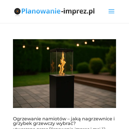
Ogrzewanie namiotów – jaką nagrzewnice i
grzybek grzewczy wybrać?
utworzone przez
Planowanie imprez
|
maj 12,