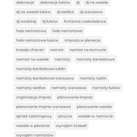
dekoracje
dekoracje łuków
dj
dj na wesele
dj na wesele łuków
dj siedlce
dj warszawa
dj wodzirej
dj łuków
fontanna czekoladowa
hala namiotowa
hale namiotowe
hale namiotowe łuków
impreza w plenerze
krzesła chiavari
namiot
namiot na komunie
namiot na wesele
namioty
namioty bankietowe
namioty bankietowe lublin
namioty bankietowe warszawa
namioty lublin
namioty siedlce
namioty warszawa
namioty łuków
organizacja imprez
planowanie imprez
planowanie imprez warszawa
planowanie wesela
sprzet cateringowy
sztucce
wesele w namiocie
wesele w plenerze
wynajem krzeseł
wynajem namiotów