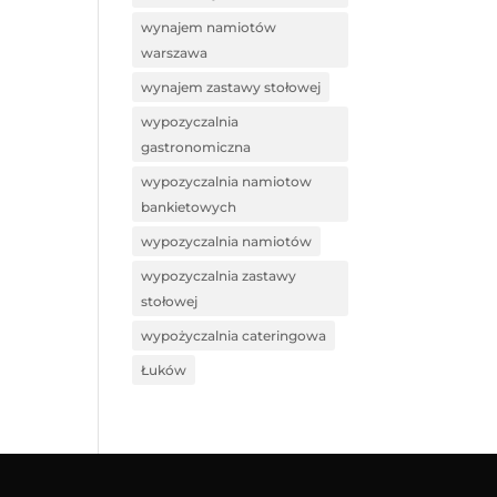
wynajem namiotów
warszawa
wynajem zastawy stołowej
wypozyczalnia
gastronomiczna
wypozyczalnia namiotow
bankietowych
wypozyczalnia namiotów
wypozyczalnia zastawy
stołowej
wypożyczalnia cateringowa
Łuków