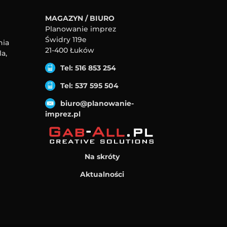
MAGAZYN / BIURO
Planowanie imprez
Świdry 119e
nia
21-400 Łuków
a,
Tel: 516 853 254
Tel: 537 595 504
biuro@planowanie-
imprez.pl
Na skróty
Aktualności