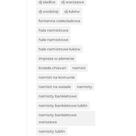
dj siedlce
dj warszawa
dj wodzirej
dj łuków
fontanna czekoladowa
hala namiotowa
hale namiotowe
hale namiotowe łuków
impreza w plenerze
krzesła chiavari
namiot
namiot na komunie
namiot na wesele
namioty
namioty bankietowe
namioty bankietowe lublin
namioty bankietowe
warszawa
namioty lublin