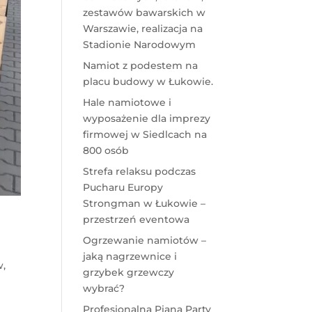
zestawów bawarskich w
Warszawie, realizacja na
Stadionie Narodowym
Namiot z podestem na
placu budowy w Łukowie.
Hale namiotowe i
wyposażenie dla imprezy
firmowej w Siedlcach na
800 osób
Strefa relaksu podczas
Pucharu Europy
Strongman w Łukowie –
przestrzeń eventowa
Ogrzewanie namiotów –
jaką nagrzewnice i
w
,
grzybek grzewczy
wybrać?
Profesjonalna Piana Party