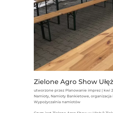
Zielone Agro Show Ułęż 
utworzone przez
Planowanie imprez
|
kwi 2
Namioty
,
Namioty Bankietowe
,
organizacja
Wypożyczalnia namiotów
Czym jest Zielone Agro Show w Ułęży? Zielo