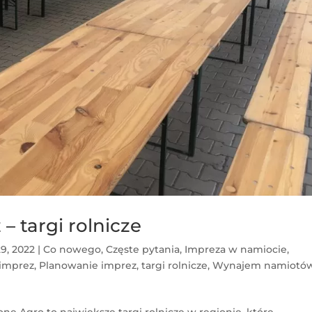
– targi rolnicze
9, 2022
|
Co nowego
,
Częste pytania
,
Impreza w namiocie
,
 imprez
,
Planowanie imprez
,
targi rolnicze
,
Wynajem namiotó
ne Agro to największe targi rolnicze w regionie, które