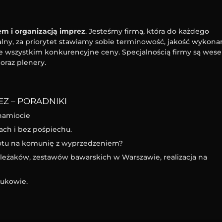
m i organizacją imprez
. Jesteśmy firmą, która do każdego
ny, za priorytet stawiamy sobie terminowość, jakość wykona
e wszystkim konkurencyjne ceny. Specjalnością firmy są wesel
oraz plenery.
Z – PORADNIKI
namiocie
ach i bez pośpiechu.
iotu na komunię z wyprzedzeniem?
eżaków, zestawów bawarskich w Warszawie, realizacja na
ukowie.