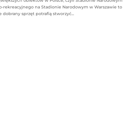
ajwiększych obiektów w Polsce, czyli Stadionie Narodowym
wo-rekreacyjnego na Stadionie Narodowym w Warszawie to
 dobrany sprzęt potrafią stworzyć...