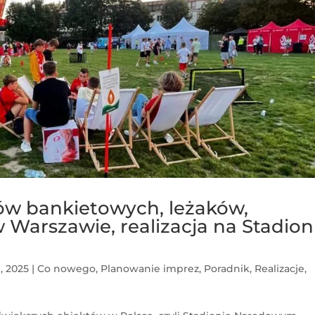
w bankietowych, leżaków,
Warszawie, realizacja na Stadion
, 2025
|
Co nowego
,
Planowanie imprez
,
Poradnik
,
Realizacje
,