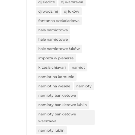
dj siedlce
dj warszawa
dj wodzirej
dj łuków
fontanna czekoladowa
hala namiotowa
hale namiotowe
hale namiotowe łuków
impreza w plenerze
krzesła chiavari
namiot
namiot na komunie
namiot na wesele
namioty
namioty bankietowe
namioty bankietowe lublin
namioty bankietowe
warszawa
namioty lublin