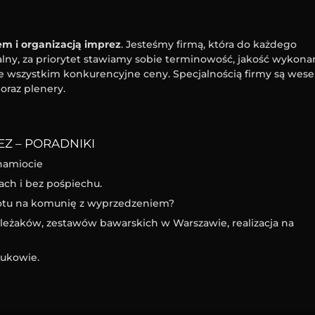
m i organizacją imprez
. Jesteśmy firmą, która do każdego
ny, za priorytet stawiamy sobie terminowość, jakość wykona
e wszystkim konkurencyjne ceny. Specjalnością firmy są wesel
oraz plenery.
Z – PORADNIKI
namiocie
ach i bez pośpiechu.
iotu na komunię z wyprzedzeniem?
eżaków, zestawów bawarskich w Warszawie, realizacja na
ukowie.