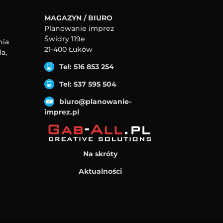
MAGAZYN / BIURO
Planowanie imprez
Świdry 119e
nia
21-400 Łuków
a,
Tel: 516 853 254
Tel: 537 595 504
biuro@planowanie-
imprez.pl
Na skróty
Aktualności