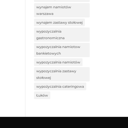
wynajem namiotów
warszawa
wynajem zastawy stołowej
wypozyczalnia
gastronomiczna
wypozyczalnia namiotow
bankietowych
wypozyczalnia namiotów
wypozyczalnia zastawy
stołowej
wypożyczalnia cateringowa
Łuków