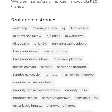
Wynajem namiotu na imprezę firmową dla PEC
Siedlce.
Szukane na stronie:
dekoracje
dekoracje łuków
dj
dj na wesele
dj na wesele łuków
dj siedlce
dj warszawa
dj wodzirej
dj łuków
fontanna czekoladowa
hala namiotowa
hale namiotowe
hale namiotowe łuków
impreza w plenerze
krzesła chiavari
namiot
namiot na komunie
namiot na wesele
namioty
namioty bankietowe
namioty bankietowe lublin
namioty bankietowe warszawa
namioty lublin
namioty siedlce
namioty warszawa
namioty łuków
organizacja imprez
planowanie imprez