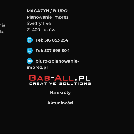
MAGAZYN / BIURO
Planowanie imprez
Świdry 119e
nia
21-400 Łuków
a,
Tel: 516 853 254
Tel: 537 595 504
biuro@planowanie-
imprez.pl
Na skróty
Aktualności