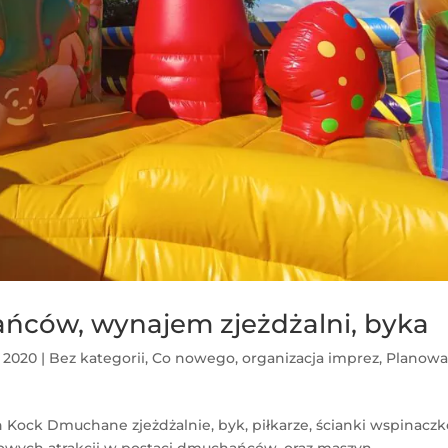
ców, wynajem zjeżdżalni, byka
1, 2020
|
Bez kategorii
,
Co nowego
,
organizacja imprez
,
Planowa
 Kock Dmuchane zjeżdżalnie, byk, piłkarze, ścianki wspinacz
tkowych atrakcji w postaci dmuchańców, oraz maszyn