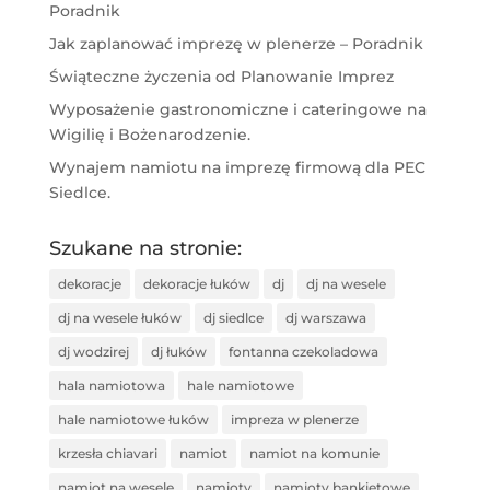
Poradnik
Jak zaplanować imprezę w plenerze – Poradnik
Świąteczne życzenia od Planowanie Imprez
Wyposażenie gastronomiczne i cateringowe na
Wigilię i Bożenarodzenie.
Wynajem namiotu na imprezę firmową dla PEC
Siedlce.
Szukane na stronie:
dekoracje
dekoracje łuków
dj
dj na wesele
dj na wesele łuków
dj siedlce
dj warszawa
dj wodzirej
dj łuków
fontanna czekoladowa
hala namiotowa
hale namiotowe
hale namiotowe łuków
impreza w plenerze
krzesła chiavari
namiot
namiot na komunie
namiot na wesele
namioty
namioty bankietowe