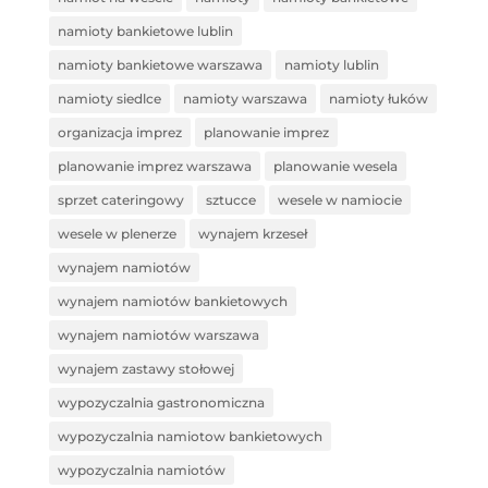
namioty bankietowe lublin
namioty bankietowe warszawa
namioty lublin
namioty siedlce
namioty warszawa
namioty łuków
organizacja imprez
planowanie imprez
planowanie imprez warszawa
planowanie wesela
sprzet cateringowy
sztucce
wesele w namiocie
wesele w plenerze
wynajem krzeseł
wynajem namiotów
wynajem namiotów bankietowych
wynajem namiotów warszawa
wynajem zastawy stołowej
wypozyczalnia gastronomiczna
wypozyczalnia namiotow bankietowych
wypozyczalnia namiotów