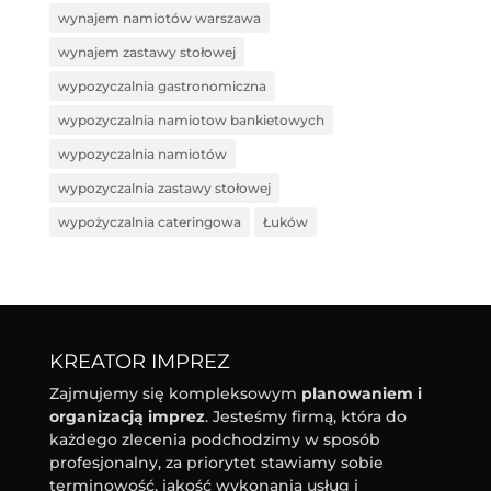
wynajem namiotów warszawa
wynajem zastawy stołowej
wypozyczalnia gastronomiczna
wypozyczalnia namiotow bankietowych
wypozyczalnia namiotów
wypozyczalnia zastawy stołowej
wypożyczalnia cateringowa
Łuków
KREATOR IMPREZ
Zajmujemy się kompleksowym
planowaniem i
organizacją imprez
. Jesteśmy firmą, która do
każdego zlecenia podchodzimy w sposób
profesjonalny, za priorytet stawiamy sobie
terminowość, jakość wykonania usług i