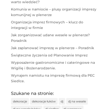
warto wiedzieć?
Komunia w namiocie – plusy organizacji imprezy
komunijnej w plenerze
Organizacja imprez firmowych – klucz do
integracji w firmie
Jak zorganizować udane wesele w plenerze?
Poradnik
Jak zaplanować imprezę w plenerze – Poradnik
Świąteczne życzenia od Planowanie Imprez
Wyposażenie gastronomiczne i cateringowe na
Wigilię i Bożenarodzenie.
Wynajem namiotu na imprezę firmową dla PEC
Siedlce.
Szukane na stronie:
dekoracje
dekoracje łuków
dj
dj na wesele
dj na wesele łuków
dj siedlce
dj warszawa