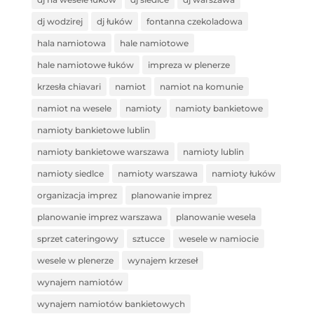
dj wodzirej
dj łuków
fontanna czekoladowa
hala namiotowa
hale namiotowe
hale namiotowe łuków
impreza w plenerze
krzesła chiavari
namiot
namiot na komunie
namiot na wesele
namioty
namioty bankietowe
namioty bankietowe lublin
namioty bankietowe warszawa
namioty lublin
namioty siedlce
namioty warszawa
namioty łuków
organizacja imprez
planowanie imprez
planowanie imprez warszawa
planowanie wesela
sprzet cateringowy
sztucce
wesele w namiocie
wesele w plenerze
wynajem krzeseł
wynajem namiotów
wynajem namiotów bankietowych