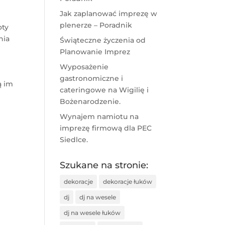
Jak zaplanować imprezę w
plenerze – Poradnik
oty
nia
Świąteczne życzenia od
Planowanie Imprez
Wyposażenie
gastronomiczne i
ą im
cateringowe na Wigilię i
Bożenarodzenie.
Wynajem namiotu na
imprezę firmową dla PEC
Siedlce.
Szukane na stronie:
dekoracje
dekoracje łuków
dj
dj na wesele
dj na wesele łuków