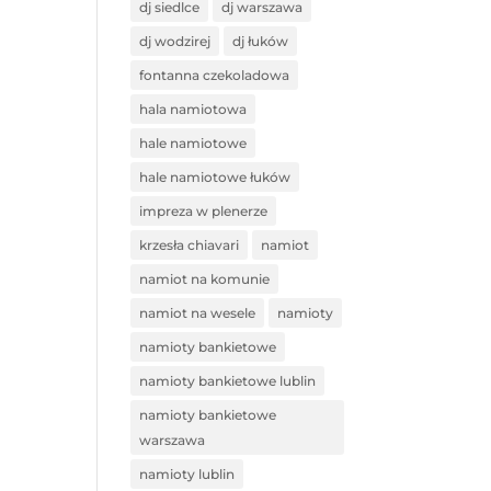
dj siedlce
dj warszawa
dj wodzirej
dj łuków
fontanna czekoladowa
hala namiotowa
hale namiotowe
hale namiotowe łuków
impreza w plenerze
krzesła chiavari
namiot
namiot na komunie
namiot na wesele
namioty
namioty bankietowe
namioty bankietowe lublin
namioty bankietowe
warszawa
namioty lublin