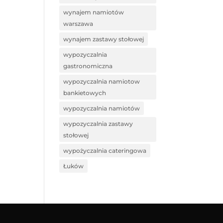
wynajem namiotów
warszawa
wynajem zastawy stołowej
wypozyczalnia
gastronomiczna
wypozyczalnia namiotow
bankietowych
wypozyczalnia namiotów
wypozyczalnia zastawy
stołowej
wypożyczalnia cateringowa
Łuków