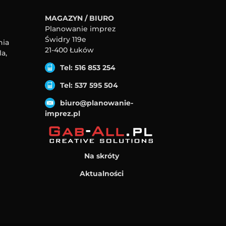
MAGAZYN / BIURO
Planowanie imprez
Świdry 119e
nia
21-400 Łuków
a,
Tel: 516 853 254
Tel: 537 595 504
biuro@planowanie-
imprez.pl
Na skróty
Aktualności