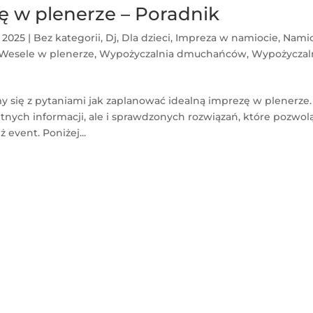
ę w plenerze – Poradnik
, 2025
|
Bez kategorii
,
Dj
,
Dla dzieci
,
Impreza w namiocie
,
Nami
Wesele w plenerze
,
Wypożyczalnia dmuchańców
,
Wypożyczal
y się z pytaniami jak zaplanować idealną imprezę w plenerze.
tnych informacji, ale i sprawdzonych rozwiązań, które pozwol
event. Poniżej...