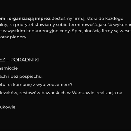
m i organizacją imprez
. Jesteśmy firmą, która do każdego
ny, za priorytet stawiamy sobie terminowość, jakość wykona
e wszystkim konkurencyjne ceny. Specjalnością firmy są wesel
oraz plenery.
Z – PORADNIKI
namiocie
ach i bez pośpiechu.
iotu na komunię z wyprzedzeniem?
eżaków, zestawów bawarskich w Warszawie, realizacja na
ukowie.