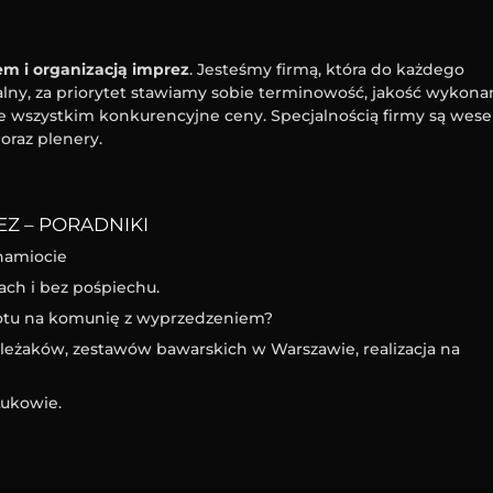
m i organizacją imprez
. Jesteśmy firmą, która do każdego
ny, za priorytet stawiamy sobie terminowość, jakość wykona
e wszystkim konkurencyjne ceny. Specjalnością firmy są wesel
oraz plenery.
Z – PORADNIKI
namiocie
ach i bez pośpiechu.
iotu na komunię z wyprzedzeniem?
eżaków, zestawów bawarskich w Warszawie, realizacja na
ukowie.