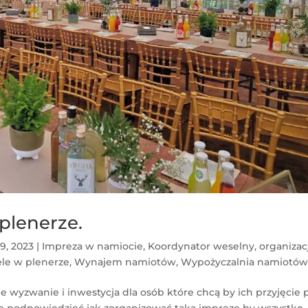
plenerze.
9, 2023
|
Impreza w namiocie
,
Koordynator weselny
,
organizac
le w plenerze
,
Wynajem namiotów
,
Wypożyczalnia namiotó
 wyzwanie i inwestycja dla osób które chcą by ich przyjęcie 
ę podpowiedzieć jak zorganizować taką imprezę by wszystko