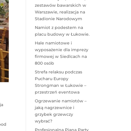
zestawów bawarskich w
Warszawie, realizacja na
Stadionie Narodowym
Namiot z podestem na
placu budowy w Łukowie.
Hale namiotowe i
wyposażenie dla imprezy
firmowej w Siedlcach na
800 osób
Strefa relaksu podczas
Pucharu Europy
Strongman w Łukowie –
przestrzeń eventowa
Ogrzewanie namiotów –
ja
jaką nagrzewnice i
w
grzybek grzewczy
wybrać?
pod
Profesjonalna Piana Party