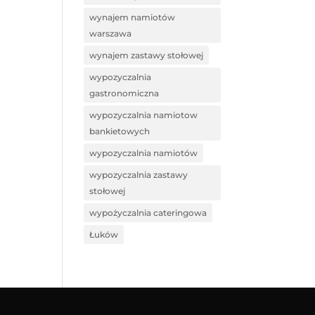
wynajem namiotów
warszawa
wynajem zastawy stołowej
wypozyczalnia
gastronomiczna
wypozyczalnia namiotow
bankietowych
wypozyczalnia namiotów
wypozyczalnia zastawy
stołowej
wypożyczalnia cateringowa
Łuków