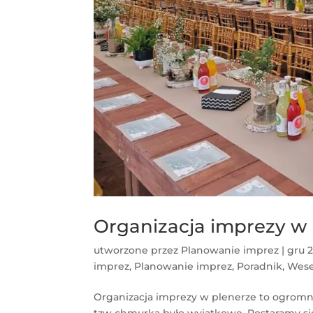
Organizacja imprezy w 
utworzone przez
Planowanie imprez
|
gru 2
imprez
,
Planowanie imprez
,
Poradnik
,
Wese
Organizacja imprezy w plenerze to ogromne
tzw chmurką było wyjątkowe. Postaramy si