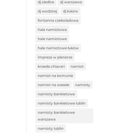
dj siedlce
dj warszawa
dj wodzirej
dj łuków
fontanna czekoladowa
hala namiotowa
hale namiotowe
hale namiotowe łuków
impreza w plenerze
krzesła chiavari
namiot
namiot na komunie
namiot na wesele
namioty
namioty bankietowe
namioty bankietowe lublin
namioty bankietowe
warszawa
namioty lublin