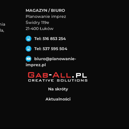
MAGAZYN / BIURO
Planowanie imprez
Świdry 119e
nia
21-400 Łuków
a,
Tel: 516 853 254
Tel: 537 595 504
biuro@planowanie-
imprez.pl
Na skróty
Aktualności