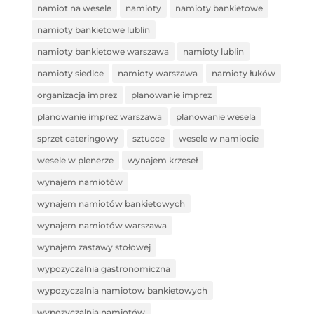
namiot na wesele
namioty
namioty bankietowe
namioty bankietowe lublin
namioty bankietowe warszawa
namioty lublin
namioty siedlce
namioty warszawa
namioty łuków
organizacja imprez
planowanie imprez
planowanie imprez warszawa
planowanie wesela
sprzet cateringowy
sztucce
wesele w namiocie
wesele w plenerze
wynajem krzeseł
wynajem namiotów
wynajem namiotów bankietowych
wynajem namiotów warszawa
wynajem zastawy stołowej
wypozyczalnia gastronomiczna
wypozyczalnia namiotow bankietowych
wypozyczalnia namiotów