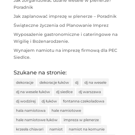
Jak zorganizować udane wesele w plenerze?
Poradnik
Jak zaplanować imprezę w plenerze – Poradnik
Świąteczne życzenia od Planowanie Imprez
Wyposażenie gastronomiczne i cateringowe na
Wigilię i Bożenarodzenie.
Wynajem namiotu na imprezę firmową dla PEC
Siedlce.
Szukane na stronie:
dekoracje
dekoracje łuków
dj
dj na wesele
dj na wesele łuków
dj siedlce
dj warszawa
dj wodzirej
dj łuków
fontanna czekoladowa
hala namiotowa
hale namiotowe
hale namiotowe łuków
impreza w plenerze
krzesła chiavari
namiot
namiot na komunie