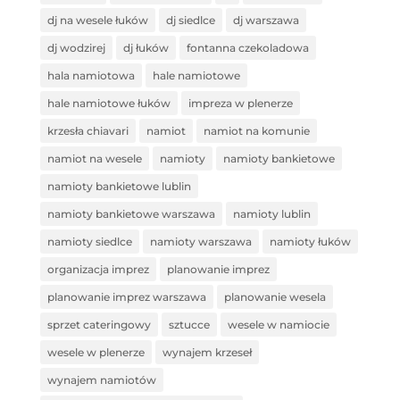
dj na wesele łuków
dj siedlce
dj warszawa
dj wodzirej
dj łuków
fontanna czekoladowa
hala namiotowa
hale namiotowe
hale namiotowe łuków
impreza w plenerze
krzesła chiavari
namiot
namiot na komunie
namiot na wesele
namioty
namioty bankietowe
namioty bankietowe lublin
namioty bankietowe warszawa
namioty lublin
namioty siedlce
namioty warszawa
namioty łuków
organizacja imprez
planowanie imprez
planowanie imprez warszawa
planowanie wesela
sprzet cateringowy
sztucce
wesele w namiocie
wesele w plenerze
wynajem krzeseł
wynajem namiotów