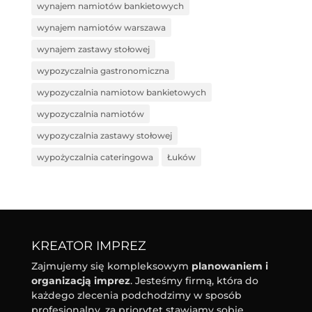
wynajem namiotów bankietowych
wynajem namiotów warszawa
wynajem zastawy stołowej
wypozyczalnia gastronomiczna
wypozyczalnia namiotow bankietowych
wypozyczalnia namiotów
wypozyczalnia zastawy stołowej
wypożyczalnia cateringowa
Łuków
KREATOR IMPREZ
Zajmujemy się kompleksowym
planowaniem i
organizacją imprez
. Jesteśmy firmą, która do
każdego zlecenia podchodzimy w sposób
profesjonalny, za priorytet stawiamy sobie