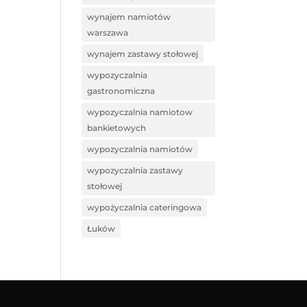
wynajem namiotów
warszawa
wynajem zastawy stołowej
wypozyczalnia
gastronomiczna
wypozyczalnia namiotow
bankietowych
wypozyczalnia namiotów
wypozyczalnia zastawy
stołowej
wypożyczalnia cateringowa
Łuków