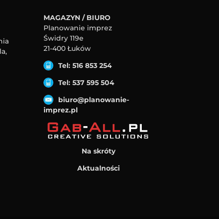
MAGAZYN / BIURO
Planowanie imprez
Świdry 119e
nia
21-400 Łuków
a,
Tel: 516 853 254
Tel: 537 595 504
biuro@planowanie-
imprez.pl
Na skróty
Aktualności