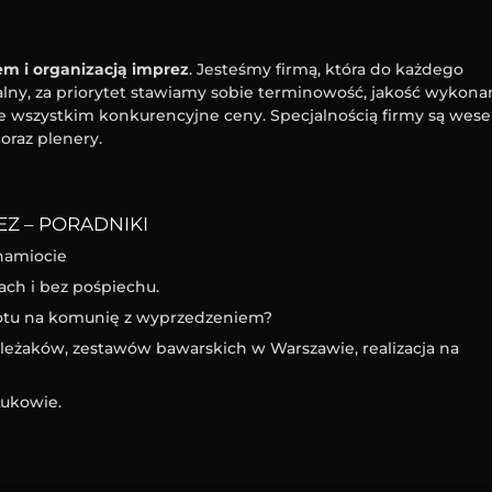
m i organizacją imprez
. Jesteśmy firmą, która do każdego
ny, za priorytet stawiamy sobie terminowość, jakość wykona
e wszystkim konkurencyjne ceny. Specjalnością firmy są wesel
oraz plenery.
Z – PORADNIKI
namiocie
ach i bez pośpiechu.
iotu na komunię z wyprzedzeniem?
eżaków, zestawów bawarskich w Warszawie, realizacja na
ukowie.