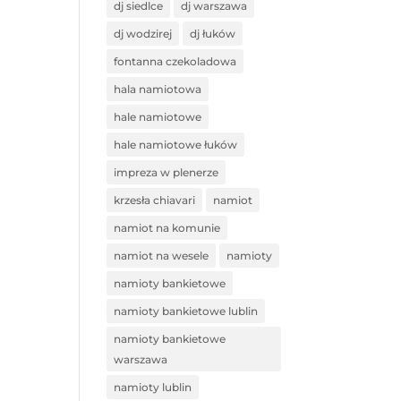
dj siedlce
dj warszawa
dj wodzirej
dj łuków
fontanna czekoladowa
hala namiotowa
hale namiotowe
hale namiotowe łuków
impreza w plenerze
krzesła chiavari
namiot
namiot na komunie
namiot na wesele
namioty
namioty bankietowe
namioty bankietowe lublin
namioty bankietowe
warszawa
namioty lublin