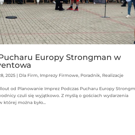
s Pucharu Europy Strongman w
eventowa
28, 2025
|
Dla Firm
,
Imprezy Firmowe
,
Poradnik
,
Realizacje
hillout od Planowanie Imprez Podczas Pucharu Europy Strong
wodnicy czuli się wyjątkowo. Z myślą o gościach wydarzenia
 której można było...