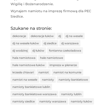
Wigilię i Bożenarodzenie.
Wynajem namiotu na imprezę firmową dla PEC
Siedlce.
Szukane na stronie:
dekoracje
dekoracje łuków
dj
dj na wesele
dj na wesele łuków
dj siedlce
dj warszawa
dj wodzirej
dj łuków
fontanna czekoladowa
hala namiotowa
hale namiotowe
hale namiotowe łuków
impreza w plenerze
krzesła chiavari
namiot
namiot na komunie
namiot na wesele
namioty
namioty bankietowe
namioty bankietowe lublin
namioty bankietowe warszawa
namioty lublin
namioty siedlce
namioty warszawa
namioty łuków