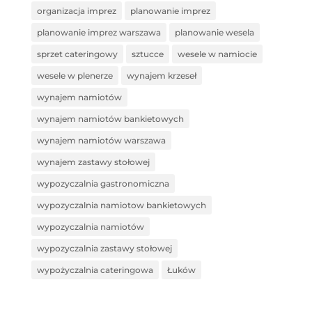
organizacja imprez
planowanie imprez
planowanie imprez warszawa
planowanie wesela
sprzet cateringowy
sztucce
wesele w namiocie
wesele w plenerze
wynajem krzeseł
wynajem namiotów
wynajem namiotów bankietowych
wynajem namiotów warszawa
wynajem zastawy stołowej
wypozyczalnia gastronomiczna
wypozyczalnia namiotow bankietowych
wypozyczalnia namiotów
wypozyczalnia zastawy stołowej
wypożyczalnia cateringowa
Łuków