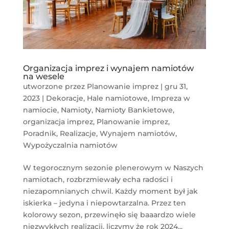
Organizacja imprez i wynajem namiotów
na wesele
utworzone przez
Planowanie imprez
|
gru 31,
2023
|
Dekoracje
,
Hale namiotowe
,
Impreza w
namiocie
,
Namioty
,
Namioty Bankietowe
,
organizacja imprez
,
Planowanie imprez
,
Poradnik
,
Realizacje
,
Wynajem namiotów
,
Wypożyczalnia namiotów
W tegorocznym sezonie plenerowym w Naszych
namiotach, rozbrzmiewały echa radości i
niezapomnianych chwil. Każdy moment był jak
iskierka – jedyna i niepowtarzalna. Przez ten
kolorowy sezon, przewinęło się baaardzo wiele
niezwykłych realizacji, liczymy że rok 2024...