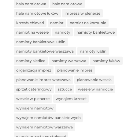
hala namiotowa
hale namiotowe
hale namiotowe łuków
impreza w plenerze
krzesła chiavari
namiot
namiot na komunie
namiot na wesele
namioty
namioty bankietowe
namioty bankietowe lublin
namioty bankietowe warszawa
namioty lublin
namioty siedlce
namioty warszawa
namioty łuków
organizacja imprez
planowanie imprez
planowanie imprez warszawa
planowanie wesela
sprzet cateringowy
sztucce
wesele w namiocie
wesele w plenerze
wynajem krzeseł
wynajem namiotów
wynajem namiotów bankietowych
wynajem namiotów warszawa
wynajem zastawy stołowej