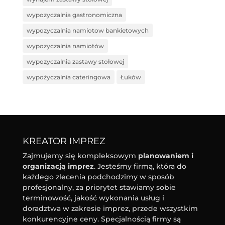
wypozyczalnia gastronomiczna
wypozyczalnia namiotow bankietowych
wypozyczalnia namiotów
wypozyczalnia zastawy stołowej
wypożyczalnia cateringowa
Łuków
KREATOR IMPREZ
Zajmujemy się kompleksowym
planowaniem i
organizacją imprez
. Jesteśmy firmą, która do
każdego zlecenia podchodzimy w sposób
profesjonalny, za priorytet stawiamy sobie
terminowość, jakość wykonania usług i
doradztwa w zakresie imprez, przede wszystkim
konkurencyjne ceny. Specjalnością firmy są