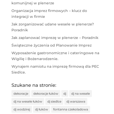
komunijnej w plenerze
Organizacja imprez firmowych – klucz do
integracji w firmie
Jak zorganizować udane wesele w plenerze?
Poradnik
Jak zaplanować imprezę w plenerze – Poradnik
Świąteczne życzenia od Planowanie Imprez
Wyposażenie gastronomiczne i cateringowe na
Wigilię i Bożenarodzenie.
Wynajem namiotu na imprezę firmową dla PEC
Siedlce.
Szukane na stronie:
dekoracje
dekoracje łuków
dj
dj na wesele
dj na wesele łuków
dj siedlce
dj warszawa
dj wodzirej
dj łuków
fontanna czekoladowa