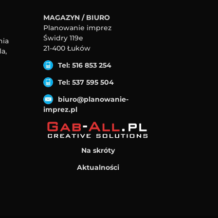
MAGAZYN / BIURO
Planowanie imprez
Świdry 119e
nia
21-400 Łuków
a,
Tel: 516 853 254
Tel: 537 595 504
biuro@planowanie-
imprez.pl
Na skróty
Aktualności