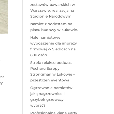
zestawów bawarskich w
Warszawie, realizacja na
Stadionie Narodowym
Namiot z podestem na
placu budowy w Łukowie.
Hale namiotowe i
wyposażenie dla imprezy
firmowej w Siedlcach na
800 osób
,
Strefa relaksu podczas
Pucharu Europy
Strongman w Łukowie –
zas
przestrzeń eventowa
zy
Ogrzewanie namiotów –
jaką nagrzewnice i
grzybek grzewczy
wybrać?
Profesjonalna Piana Party