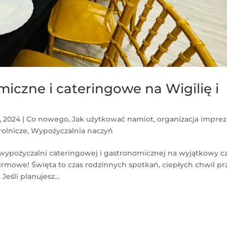
czne i cateringowe na Wigilię i
0, 2024
|
Co nowego
,
Jak użytkować namiot
,
organizacja imprez
 rolnicze
,
Wypożyczalnia naczyń
y wypożyczalni cateringowej i gastronomicznej na wyjątkowy c
irmowe! Święta to czas rodzinnych spotkań, ciepłych chwil pr
eśli planujesz...