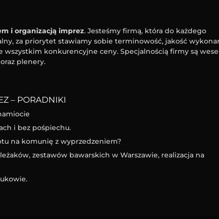
m i organizacją imprez
. Jesteśmy firmą, która do każdego
ny, za priorytet stawiamy sobie terminowość, jakość wykona
e wszystkim konkurencyjne ceny. Specjalnością firmy są wesel
oraz plenery.
Z – PORADNIKI
namiocie
ach i bez pośpiechu.
iotu na komunię z wyprzedzeniem?
eżaków, zestawów bawarskich w Warszawie, realizacja na
ukowie.