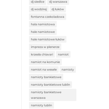
dj siedlce
dj warszawa
dj wodzirej
dj łuków
fontanna czekoladowa
hala namiotowa
hale namiotowe
hale namiotowe łuków
impreza w plenerze
krzesła chiavari
namiot
namiot na komunie
namiot na wesele
namioty
namioty bankietowe
namioty bankietowe lublin
namioty bankietowe
warszawa
namioty lublin