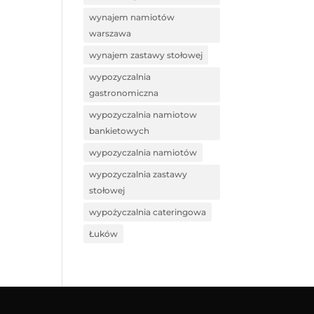
wynajem namiotów
warszawa
wynajem zastawy stołowej
wypozyczalnia
gastronomiczna
wypozyczalnia namiotow
bankietowych
wypozyczalnia namiotów
wypozyczalnia zastawy
stołowej
wypożyczalnia cateringowa
Łuków