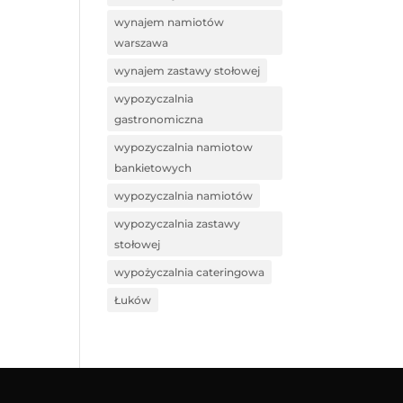
wynajem namiotów
warszawa
wynajem zastawy stołowej
wypozyczalnia
gastronomiczna
wypozyczalnia namiotow
bankietowych
wypozyczalnia namiotów
wypozyczalnia zastawy
stołowej
wypożyczalnia cateringowa
Łuków