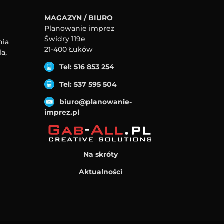
MAGAZYN / BIURO
Planowanie imprez
Świdry 119e
nia
21-400 Łuków
a,
Tel: 516 853 254
Tel: 537 595 504
biuro@planowanie-
imprez.pl
Na skróty
Aktualności