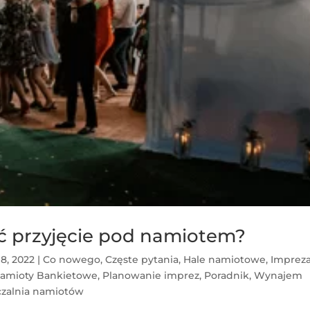
ć przyjęcie pod namiotem?
8, 2022
|
Co nowego
,
Częste pytania
,
Hale namiotowe
,
Imprez
amioty Bankietowe
,
Planowanie imprez
,
Poradnik
,
Wynajem
zalnia namiotów