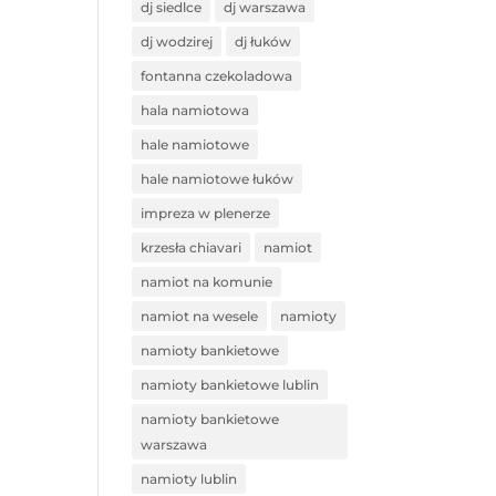
dj siedlce
dj warszawa
dj wodzirej
dj łuków
fontanna czekoladowa
hala namiotowa
hale namiotowe
hale namiotowe łuków
impreza w plenerze
krzesła chiavari
namiot
namiot na komunie
namiot na wesele
namioty
namioty bankietowe
namioty bankietowe lublin
namioty bankietowe
warszawa
namioty lublin