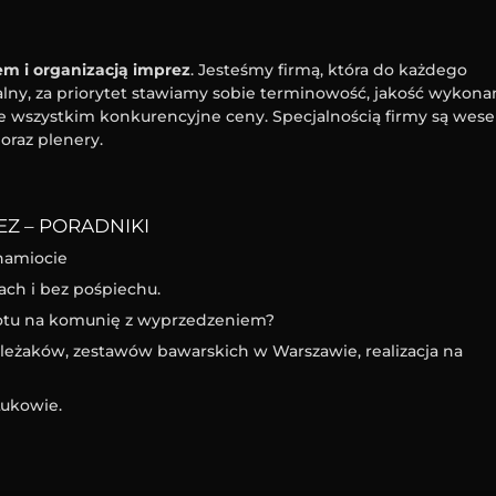
m i organizacją imprez
. Jesteśmy firmą, która do każdego
ny, za priorytet stawiamy sobie terminowość, jakość wykona
e wszystkim konkurencyjne ceny. Specjalnością firmy są wesel
oraz plenery.
Z – PORADNIKI
namiocie
ach i bez pośpiechu.
iotu na komunię z wyprzedzeniem?
eżaków, zestawów bawarskich w Warszawie, realizacja na
ukowie.